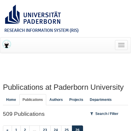
RESEARCH INFORMATION SYSTEM (RIS)
Toggl
navig
Publications at Paderborn University
Home
Publications
Authors
Projects
Departments
509 Publications
Search / Filter
(current)
«
1
2
…
23
24
25
26