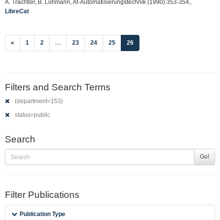
A. Trächtler, B. Lohmann, At-Automatisierungstechnik (1990) 353-354,.
LibreCat
(current)
«
1
2
…
23
24
25
26
Filters and Search Terms
(department=153)
status=public
Search
Go!
Filter Publications
Publication Type