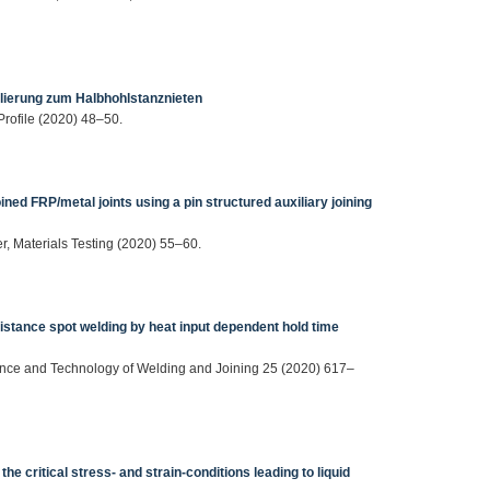
ierung zum Halbhohlstanznieten
rofile (2020) 48–50.
ned FRP/metal joints using a pin structured auxiliary joining
er, Materials Testing (2020) 55–60.
sistance spot welding by heat input dependent hold time
ience and Technology of Welding and Joining 25 (2020) 617–
e critical stress- and strain-conditions leading to liquid