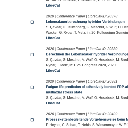
LibreCat
2020 | Conference Paper | LibreCat-ID:
20378
Lebensdauerberechnung hybrider Verbindungen
S. Çavdar, D. Teutenberg, G. Meschut, A. Wulf, O. Hes
Wacker, G. Rybar, T. Melz, in: 20. Kolloquium Gemei
LibreCat
2020 | Conference Paper | LibreCat-ID:
20380
Berechnen der Lebensdauer hybrider Verbindung
S. Çavdar, G. Meschut, A. Wulf, O. Hesebeck, M. Brede,
Rybar, T. Melz, in: DVS Congress 2020, 2020.
LibreCat
2020 | Conference Paper | LibreCat-ID:
20381
Fatigue life prediction of adhesively bonded FRP-a
multiaxial stress state
S. Çavdar, G. Meschut, A. Wulf, O. Hesebeck, M. Bred
LibreCat
2020 | Conference Paper | LibreCat-ID:
20409
Prozesskettenbegleitende Vorgehensweise beim 
P. Heyser, C. Scharr, T. Nehls, S. Wiesenmayer, W. Fl