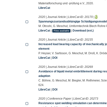
Materialforschung und -prüfung e.V., 2020.
LibreCat
2020 | Journal Article | LibreCat-ID:
20170
|
Spannungszustandsabhängige Schädigungsmodell
M. Otroshi, G. Meschut, Umformtechnik Blech Rohre P
LibreCat
|
|
Download (ext.)
Files available
2020 | Journal Article | LibreCat-ID:
20235
Increased load bearing capacity of mechanically joi
element
P. Heyser, V. Sartisson, G. Meschut, M. Droß, K. Dröd
LibreCat
|
DOI
2020 | Journal Article | LibreCat-ID:
20269
Avoidance of liquid metal embrittlement during re
adaption
C. Böhne, G. Meschut, M. Biegler, M. Rethmeier, Sc
624.
LibreCat
|
DOI
2020 | Conference Paper | LibreCat-ID:
20273
Resistance spot welding simulation can determine th