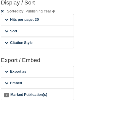
Display / Sort
Sorted by:
Publishing Year
Hits per page: 20
Sort
Citation Style
Export / Embed
Export as
Embed
Marked Publication(s)
0