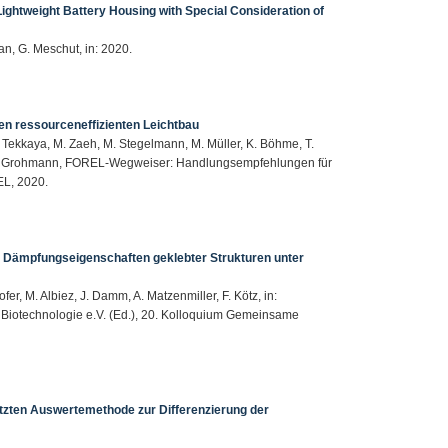
ightweight Battery Housing with Special Consideration of
an, G. Meschut, in: 2020.
 ressourceneffizienten Leichtbau
 Tekkaya, M. Zaeh, M. Stegelmann, M. Müller, K. Böhme, T.
r, S. Grohmann, FOREL-Wegweiser: Handlungsempfehlungen für
EL, 2020.
 Dämpfungseigenschaften geklebter Strukturen unter
r, M. Albiez, J. Damm, A. Matzenmiller, F. Kötz, in:
Biotechnologie e.V. (Ed.), 20. Kolloquium Gemeinsame
ützten Auswertemethode zur Differenzierung der