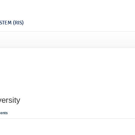
TEM (RIS)
ersity
ents