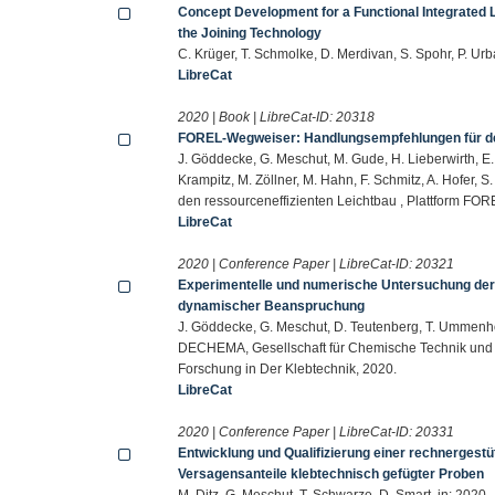
Concept Development for a Functional Integrated L
the Joining Technology
C. Krüger, T. Schmolke, D. Merdivan, S. Spohr, P. Urb
LibreCat
2020 | Book | LibreCat-ID:
20318
FOREL-Wegweiser: Handlungsempfehlungen für den
J. Göddecke, G. Meschut, M. Gude, H. Lieberwirth, E.
Krampitz, M. Zöllner, M. Hahn, F. Schmitz, A. Hofe
den ressourceneffizienten Leichtbau , Plattform FOR
LibreCat
2020 | Conference Paper | LibreCat-ID:
20321
Experimentelle und numerische Untersuchung der
dynamischer Beanspruchung
J. Göddecke, G. Meschut, D. Teutenberg, T. Ummenhofe
DECHEMA, Gesellschaft für Chemische Technik und 
Forschung in Der Klebtechnik, 2020.
LibreCat
2020 | Conference Paper | LibreCat-ID:
20331
Entwicklung und Qualifizierung einer rechnergest
Versagensanteile klebtechnisch gefügter Proben
M. Ditz, G. Meschut, T. Schwarze, D. Smart, in: 2020.