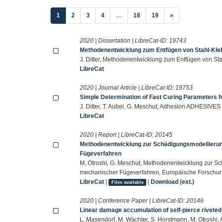
(current)
1
2
3
4
…
18
19
»
2020 | Dissertation | LibreCat-ID:
19743
Methodenentwicklung zum Entfügen von Stahl-Kle
J. Ditter, Methodenentwicklung zum Entfügen von St
LibreCat
2020 | Journal Article | LibreCat-ID:
19753
Simple Determination of Fast Curing Parameters 
J. Ditter, T. Aubel, G. Meschut, Adhesion ADHESIV
LibreCat
2020 | Report | LibreCat-ID:
20145
Methodenentwicklung zur Schädigungsmodellierun
Fügeverfahren
M. Otroshi, G. Meschut, Methodenentwicklung zur S
mechanischer Fügeverfahren, Europäische Forschungs
LibreCat
|
|
Download (ext.)
Files available
2020 | Conference Paper | LibreCat-ID:
20146
Linear damage accumulation of self-pierce riveted 
L. Masendorf, M. Wächter, S. Horstmann, M. Otroshi, 