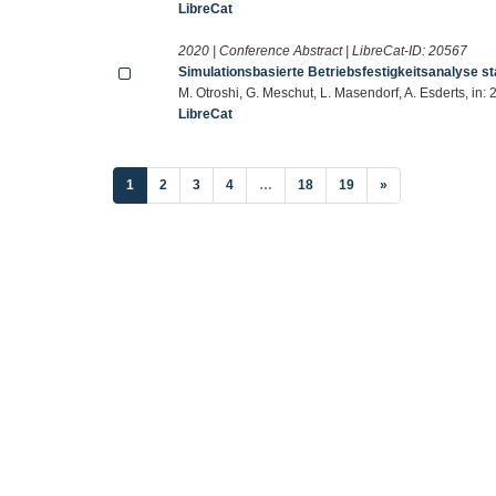
LibreCat
2020 | Conference Abstract | LibreCat-ID:
20567
Simulationsbasierte Betriebsfestigkeitsanalyse st
M. Otroshi, G. Meschut, L. Masendorf, A. Esderts, in: 
LibreCat
(current)
1
2
3
4
…
18
19
»