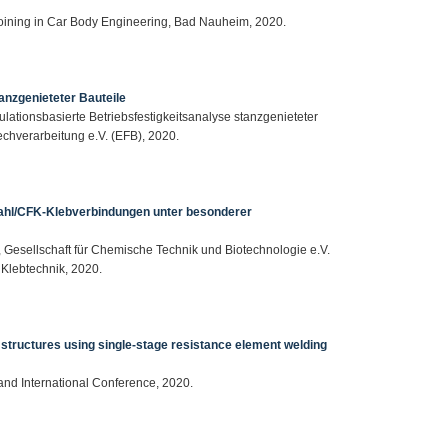
 Joining in Car Body Engineering, Bad Nauheim, 2020.
anzgenieteter Bauteile
ulationsbasierte Betriebsfestigkeitsanalyse stanzgenieteter
echverarbeitung e.V. (EFB), 2020.
ahl/CFK-Klebverbindungen unter besonderer
 Gesellschaft für Chemische Technik und Biotechnologie e.V.
Klebtechnik, 2020.
ht structures using single-stage resistance element welding
s
and International Conference, 2020.