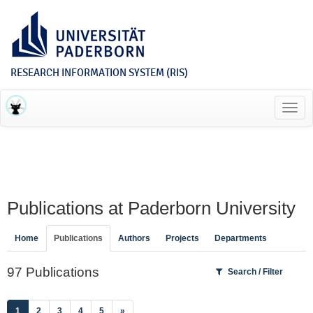
RESEARCH INFORMATION SYSTEM (RIS)
Toggl
navig
Publications at Paderborn University
Home
Publications
Authors
Projects
Departments
97 Publications
Search / Filter
(current)
1
2
3
4
5
»