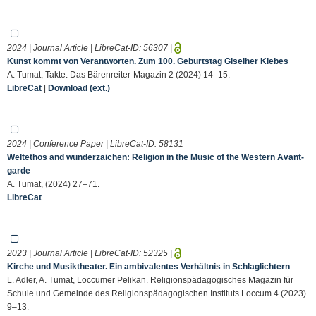
2024 | Journal Article | LibreCat-ID:
56307
|
Kunst kommt von Verantworten. Zum 100. Geburtstag Giselher Klebes
A. Tumat, Takte. Das Bärenreiter-Magazin 2 (2024) 14–15.
LibreCat
|
Download (ext.)
2024 | Conference Paper | LibreCat-ID:
58131
Weltethos and wunderzaichen: Religion in the Music of the Western Avant-
garde
A. Tumat, (2024) 27–71.
LibreCat
2023 | Journal Article | LibreCat-ID:
52325
|
Kirche und Musiktheater. Ein ambivalentes Verhältnis in Schlaglichtern
L. Adler, A. Tumat, Loccumer Pelikan. Religionspädagogisches Magazin für
Schule und Gemeinde des Religionspädagogischen Instituts Loccum 4 (2023)
9–13.