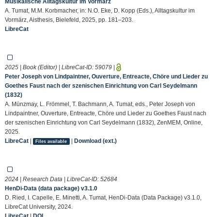
Musikalische Alltagskultur im Vormärz
A. Tumat, M.M. Korbmacher, in: N.O. Eke, D. Kopp (Eds.), Alltagskultur im
Vormärz, Aisthesis, Bielefeld, 2025, pp. 181–203.
LibreCat
2025 | Book (Editor) | LibreCat-ID:
59079
|
Peter Joseph von Lindpaintner, Ouverture, Entreacte, Chöre und Lieder zu
Goethes Faust nach der szenischen Einrichtung von Carl Seydelmann
(1832)
A. Münzmay, L. Frömmel, T. Bachmann, A. Tumat, eds., Peter Joseph von
Lindpaintner, Ouverture, Entreacte, Chöre und Lieder zu Goethes Faust nach
der szenischen Einrichtung von Carl Seydelmann (1832), ZenMEM, Online,
2025.
LibreCat
|
|
Download (ext.)
Files available
2024 | Research Data | LibreCat-ID:
52684
HenDi-Data (data package) v3.1.0
D. Ried, I. Capelle, E. Minetti, A. Tumat, HenDi-Data (Data Package) v3.1.0,
LibreCat University, 2024.
LibreCat
|
DOI