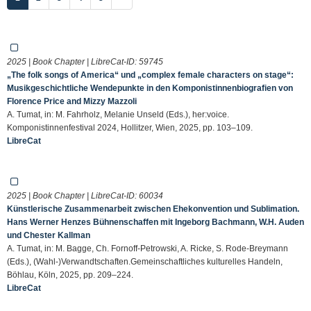
2025 | Book Chapter | LibreCat-ID:
59745
„The folk songs of America“ und „complex female characters on stage“:
Musikgeschichtliche Wendepunkte in den Komponistinnenbiografien von
Florence Price and Mizzy Mazzoli
A. Tumat, in: M. Fahrholz, Melanie Unseld (Eds.), her:voice.
Komponistinnenfestival 2024, Hollitzer, Wien, 2025, pp. 103–109.
LibreCat
2025 | Book Chapter | LibreCat-ID:
60034
Künstlerische Zusammenarbeit zwischen Ehekonvention und Sublimation.
Hans Werner Henzes Bühnenschaffen mit Ingeborg Bachmann, W.H. Auden
und Chester Kallman
A. Tumat, in: M. Bagge, Ch. Fornoff-Petrowski, A. Ricke, S. Rode-Breymann
(Eds.), (Wahl-)Verwandtschaften.Gemeinschaftliches kulturelles Handeln,
Böhlau, Köln, 2025, pp. 209–224.
LibreCat