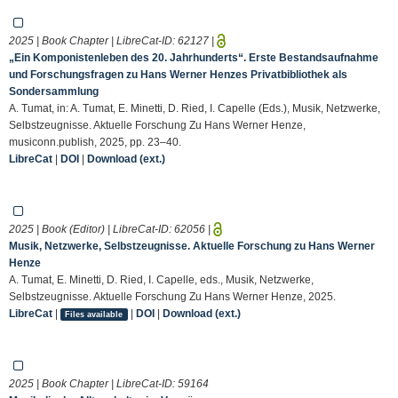
2025 | Book Chapter | LibreCat-ID:
62127
|
„Ein Komponistenleben des 20. Jahrhunderts“. Erste Bestandsaufnahme
und Forschungsfragen zu Hans Werner Henzes Privatbibliothek als
Sondersammlung
A. Tumat, in: A. Tumat, E. Minetti, D. Ried, I. Capelle (Eds.), Musik, Netzwerke,
Selbstzeugnisse. Aktuelle Forschung Zu Hans Werner Henze,
musiconn.publish, 2025, pp. 23–40.
LibreCat
|
DOI
|
Download (ext.)
2025 | Book (Editor) | LibreCat-ID:
62056
|
Musik, Netzwerke, Selbstzeugnisse. Aktuelle Forschung zu Hans Werner
Henze
A. Tumat, E. Minetti, D. Ried, I. Capelle, eds., Musik, Netzwerke,
Selbstzeugnisse. Aktuelle Forschung Zu Hans Werner Henze, 2025.
LibreCat
|
|
DOI
|
Download (ext.)
Files available
2025 | Book Chapter | LibreCat-ID:
59164