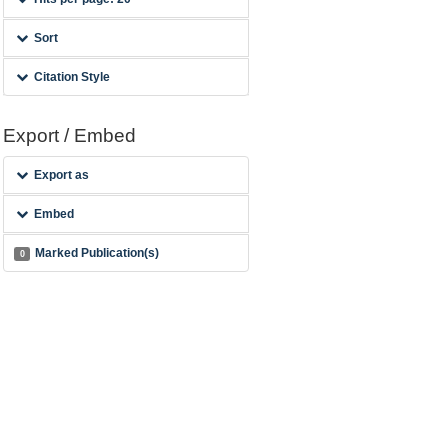
Sort
Citation Style
Export / Embed
Export as
Embed
Marked Publication(s)
0