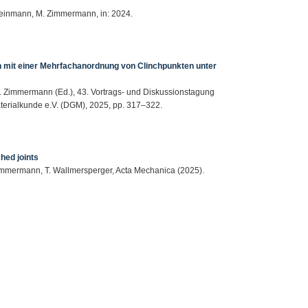
 Steinmann, M. Zimmermann, in: 2024.
n mit einer Mehrfachanordnung von Clinchpunkten unter
 M. Zimmermann (Ed.), 43. Vortrags- und Diskussionstagung
terialkunde e.V. (DGM), 2025, pp. 317–322.
ched joints
immermann, T. Wallmersperger, Acta Mechanica (2025).