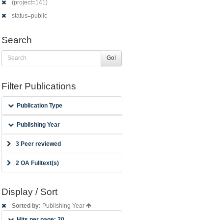
(project=141)
status=public
Search
Go!
Filter Publications
Publication Type
Publishing Year
3 Peer reviewed
2 OA Fulltext(s)
Display / Sort
Sorted by:
Publishing Year
Hits per page: 20