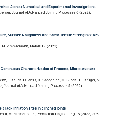
ched Joints: Numerical and Experimental Investigations
erger, Journal of Advanced Joining Processes 6 (2022).
ture, Surface Roughness and Shear Tensile Strength of AISI
el, M. Zimmermann, Metals 12 (2022).
 Continuous Characterization of Process, Microstructure
enz, J. Kalich, D. Weiß, B. Sadeghian, M. Busch, J.T. Krüger, M.
itz, Journal of Advanced Joining Processes 5 (2022).
 crack initiation sites in clinched joints
Meschut, M. Zimmermann, Production Engineering 16 (2022) 305–