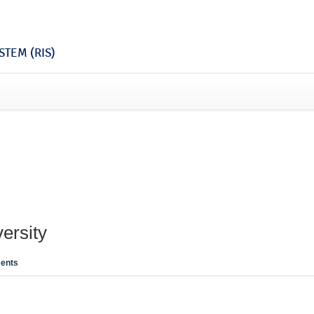
TEM (RIS)
ersity
ents