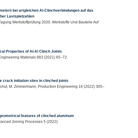
tern bei artgleichen Al-Clinchverbindungen auf das
her Lastspielzahlen
 Tagung Werkstoffprüfung 2020. Werkstoffe Und Bauteile Auf
al Properties of Al-Al Clinch Joints
 Engineering Materials 883 (2021) 65–72.
 crack initiation sites in clinched joints
Meschut, M. Zimmermann, Production Engineering 16 (2022) 305–
 geometrical features of clinched aluminum
vanced Joining Processes 5 (2022).