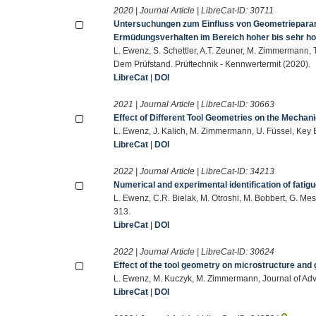
2020 | Journal Article | LibreCat-ID:
30711
Untersuchungen zum Einfluss von Geometrieparame
Ermüdungsverhalten im Bereich hoher bis sehr ho
L. Ewenz, S. Schettler, A.T. Zeuner, M. Zimmermann,
Dem Prüfstand. Prüftechnik - Kennwertermit (2020).
LibreCat
|
DOI
2021 | Journal Article | LibreCat-ID:
30663
Effect of Different Tool Geometries on the Mechanic
L. Ewenz, J. Kalich, M. Zimmermann, U. Füssel, Key
LibreCat
|
DOI
2022 | Journal Article | LibreCat-ID:
34213
Numerical and experimental identification of fatigue
L. Ewenz, C.R. Bielak, M. Otroshi, M. Bobbert, G. 
313.
LibreCat
|
DOI
2022 | Journal Article | LibreCat-ID:
30624
Effect of the tool geometry on microstructure and
L. Ewenz, M. Kuczyk, M. Zimmermann, Journal of Ad
LibreCat
|
DOI