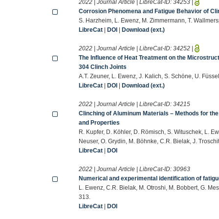
2022 | Journal Article | LibreCat-ID:
34253
|
Corrosion Phenomena and Fatigue Behavior of Clin
S. Harzheim, L. Ewenz, M. Zimmermann, T. Wallmersp
LibreCat
|
DOI
|
Download (ext.)
2022 | Journal Article | LibreCat-ID:
34252
|
The Influence of Heat Treatment on the Microstruc
304 Clinch Joints
A.T. Zeuner, L. Ewenz, J. Kalich, S. Schöne, U. Füss
LibreCat
|
DOI
|
Download (ext.)
2022 | Journal Article | LibreCat-ID:
34215
Clinching of Aluminum Materials – Methods for the
and Properties
R. Kupfer, D. Köhler, D. Römisch, S. Wituschek, L. Ew
Neuser, O. Grydin, M. Böhnke, C.R. Bielak, J. Trosch
LibreCat
|
DOI
2022 | Journal Article | LibreCat-ID:
30963
Numerical and experimental identification of fatigue
L. Ewenz, C.R. Bielak, M. Otroshi, M. Bobbert, G. 
313.
LibreCat
|
DOI