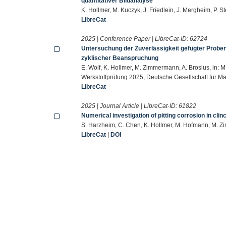
quantitativer Bildanalyse
K. Hollmer, M. Kuczyk, J. Friedlein, J. Mergheim, P.
LibreCat
2025 | Conference Paper | LibreCat-ID:
62724
Untersuchung der Zuverlässigkeit gefügter Probe
zyklischer Beanspruchung
E. Wolf, K. Hollmer, M. Zimmermann, A. Brosius, in:
Werkstoffprüfung 2025, Deutsche Gesellschaft für Ma
LibreCat
2025 | Journal Article | LibreCat-ID:
61822
Numerical investigation of pitting corrosion in clin
S. Harzheim, C. Chen, K. Hollmer, M. Hofmann, M. Z
LibreCat
|
DOI