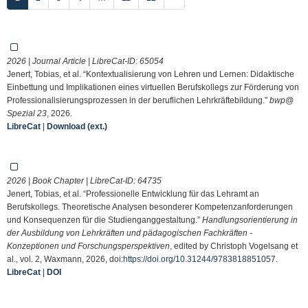
2026 | Journal Article | LibreCat-ID:
65054
Jenert, Tobias, et al. “Kontextualisierung von Lehren und Lernen: Didaktische
Einbettung und Implikationen eines virtuellen Berufskollegs zur Förderung von
Professionalisierungsprozessen in der beruflichen Lehrkräftebildung.”
bwp@
Spezial 23
, 2026.
LibreCat
|
Download (ext.)
2026 | Book Chapter | LibreCat-ID:
64735
Jenert, Tobias, et al. “Professionelle Entwicklung für das Lehramt an
Berufskollegs. Theoretische Analysen besonderer Kompetenzanforderungen
und Konsequenzen für die Studienganggestaltung.”
Handlungsorientierung in
der Ausbildung von Lehrkräften und pädagogischen Fachkräften -
Konzeptionen und Forschungsperspektiven
, edited by Christoph Vogelsang et
al., vol. 2, Waxmann, 2026, doi:
https://doi.org/10.31244/9783818851057
.
LibreCat
|
DOI