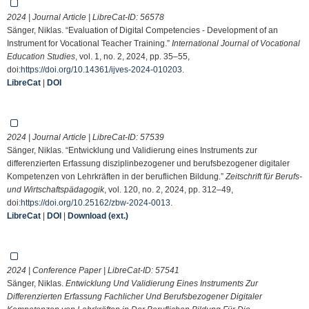
2024 | Journal Article | LibreCat-ID:
56578
Sänger, Niklas. “Evaluation of Digital Competencies - Development of an
Instrument for Vocational Teacher Training.”
International Journal of Vocational
Education Studies
, vol. 1, no. 2, 2024, pp. 35–55,
doi:
https://doi.org/10.14361/ijves-2024-010203
.
LibreCat
|
DOI
2024 | Journal Article | LibreCat-ID:
57539
Sänger, Niklas. “Entwicklung und Validierung eines Instruments zur
differenzierten Erfassung disziplinbezogener und berufsbezogener digitaler
Kompetenzen von Lehrkräften in der beruflichen Bildung.”
Zeitschrift für Berufs-
und Wirtschaftspädagogik
, vol. 120, no. 2, 2024, pp. 312–49,
doi:
https://doi.org/10.25162/zbw-2024-0013
.
LibreCat
|
DOI
|
Download (ext.)
2024 | Conference Paper | LibreCat-ID:
57541
Sänger, Niklas.
Entwicklung Und Validierung Eines Instruments Zur
Differenzierten Erfassung Fachlicher Und Berufsbezogener Digitaler