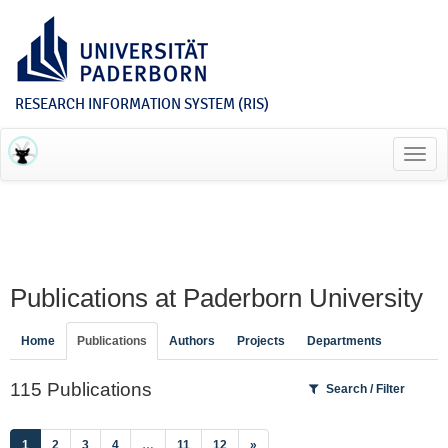
RESEARCH INFORMATION SYSTEM (RIS)
Toggl
navig
Publications at Paderborn University
Home
Publications
Authors
Projects
Departments
115 Publications
Search / Filter
(current)
1
2
3
4
…
11
12
»