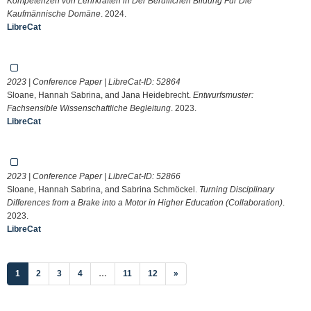
Kompetenzen von Lehrkräften in Der Beruflichen Bildung Für Die
Kaufmännische Domäne
. 2024.
LibreCat
2023 | Conference Paper | LibreCat-ID:
52864
Sloane, Hannah Sabrina, and Jana Heidebrecht.
Entwurfsmuster:
Fachsensible Wissenschaftliche Begleitung
. 2023.
LibreCat
2023 | Conference Paper | LibreCat-ID:
52866
Sloane, Hannah Sabrina, and Sabrina Schmöckel.
Turning Disciplinary
Differences from a Brake into a Motor in Higher Education (Collaboration)
.
2023.
LibreCat
(current)
1
2
3
4
…
11
12
»