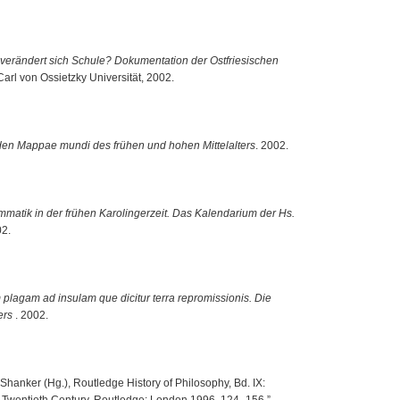
verändert sich Schule? Dokumentation der Ostfriesischen
arl von Ossietzky Universität, 2002.
n den Mappae mundi des frühen und hohen Mittelalters
. 2002.
matik in der frühen Karolingerzeit. Das Kalendarium der Hs.
02.
 plagam ad insulam que dicitur terra repromissionis. Die
ers
. 2002.
. Shanker (Hg.), Routledge History of Philosophy, Bd. IX:
e Twentieth Century, Routledge: London 1996, 124–156.”