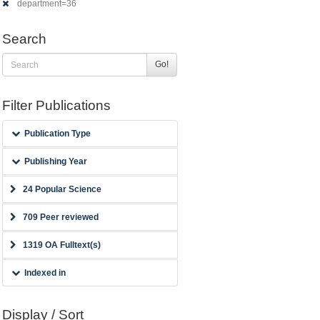
department=36
Search
Go!
Filter Publications
Publication Type
Publishing Year
24 Popular Science
709 Peer reviewed
1319 OA Fulltext(s)
Indexed in
Display / Sort