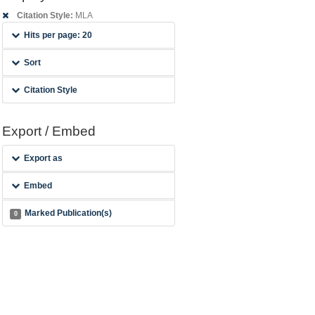
Citation Style:
MLA
Hits per page: 20
Sort
Citation Style
Export / Embed
Export as
Embed
Marked Publication(s)
0