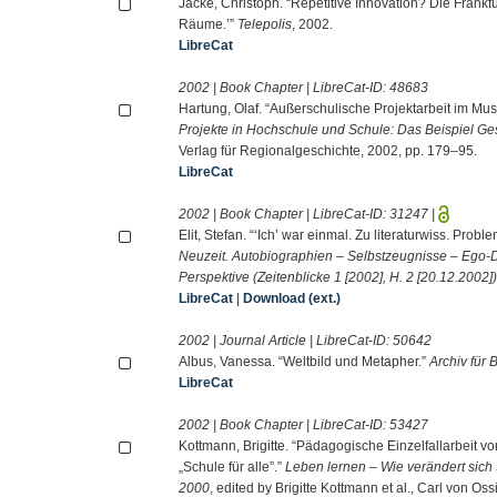
Jacke, Christoph. “Repetitive Innovation? Die Frankf
Räume.’”
Telepolis
, 2002.
LibreCat
2002 | Book Chapter | LibreCat-ID:
48683
Hartung, Olaf. “Außerschulische Projektarbeit im Mu
Projekte in Hochschule und Schule: Das Beispiel Ge
Verlag für Regionalgeschichte, 2002, pp. 179–95.
LibreCat
2002 | Book Chapter | LibreCat-ID:
31247
|
Elit, Stefan. “‘Ich’ war einmal. Zu literaturwiss. Probl
Neuzeit. Autobiographien – Selbstzeugnisse – Ego-Do
Perspektive (Zeitenblicke 1 [2002], H. 2 [20.12.2002]
LibreCat
|
Download (ext.)
2002 | Journal Article | LibreCat-ID:
50642
Albus, Vanessa. “Weltbild und Metapher.”
Archiv für 
LibreCat
2002 | Book Chapter | LibreCat-ID:
53427
Kottmann, Brigitte. “Pädagogische Einzelfallarbeit v
„Schule für alle”.”
Leben lernen – Wie verändert sich
2000
, edited by Brigitte Kottmann et al., Carl von Os