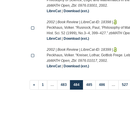
zbMATH Open, Zbl. 0976.03001
, 2002.
LibreCat
|
Download (ext.)
2002 | Book Review | LibreCat-ID:
18398
|
Peckhaus, Volker. “Rusnock, Paul, ‘Philosophy of M
Hist. Sci. 52 (1999), No.3–4, 399–427.”
zbMATH Open
LibreCat
|
Download (ext.)
2002 | Book Review | LibreCat-ID:
18399
|
Peckhaus, Volker. “Kreiser, Lothar, Gottlob Frege. L
zbMATH Open, Zbl. 0976.01017
, 2002.
LibreCat
|
Download (ext.)
(current)
«
1
…
483
484
485
486
…
527