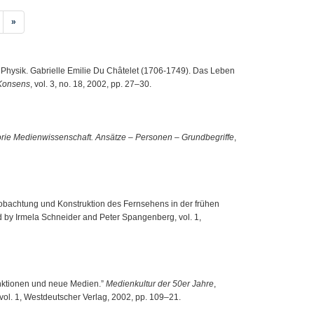
»
 Physik. Gabrielle Emilie Du Châtelet (1706-1749). Das Leben
Konsens
, vol. 3, no. 18, 2002, pp. 27–30.
rie Medienwissenschaft. Ansätze – Personen – Grundbegriffe
,
eobachtung und Konstruktion des Fernsehens in der frühen
ed by Irmela Schneider and Peter Spangenberg, vol. 1,
Funktionen und neue Medien.”
Medienkultur der 50er Jahre
,
ol. 1, Westdeutscher Verlag, 2002, pp. 109–21.