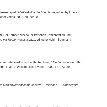
Fernsehspiel.”
Medienkultur der 50er Jahre
, edited by Irmela
cher Verlag, 2002, pp. 205–09.
um. Der Fernsehzuschauer zwischen Konzentration und
g mit Medienwirklichkeiten
, edited by Achim Baum and
chauer unter medizinischer Beobachtung.”
Medienkultur der 50er
nberg, vol. 1, Westdeutscher Verlag, 2002, pp. 373–89.
ie Medienwissenschaft. Ansätze – Personen – Grundbegriffe
,