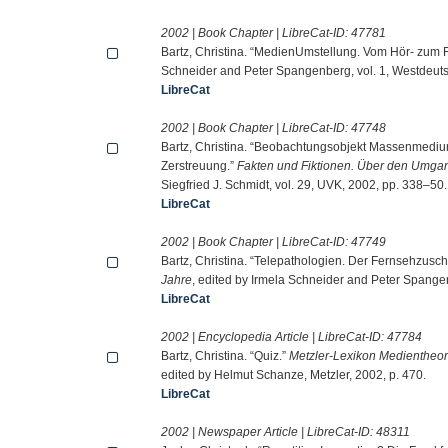
2002 | Book Chapter | LibreCat-ID:
47781
Bartz, Christina. “MedienUmstellung. Vom Hör- zum 
Schneider and Peter Spangenberg, vol. 1, Westdeuts
LibreCat
2002 | Book Chapter | LibreCat-ID:
47748
Bartz, Christina. “Beobachtungsobjekt Massenmedi
Zerstreuung.”
Fakten und Fiktionen. Über den Umgan
Siegfried J. Schmidt, vol. 29, UVK, 2002, pp. 338–50.
LibreCat
2002 | Book Chapter | LibreCat-ID:
47749
Bartz, Christina. “Telepathologien. Der Fernsehzus
Jahre
, edited by Irmela Schneider and Peter Spange
LibreCat
2002 | Encyclopedia Article | LibreCat-ID:
47784
Bartz, Christina. “Quiz.”
Metzler-Lexikon Medientheor
edited by Helmut Schanze, Metzler, 2002, p. 470.
LibreCat
2002 | Newspaper Article | LibreCat-ID:
48311