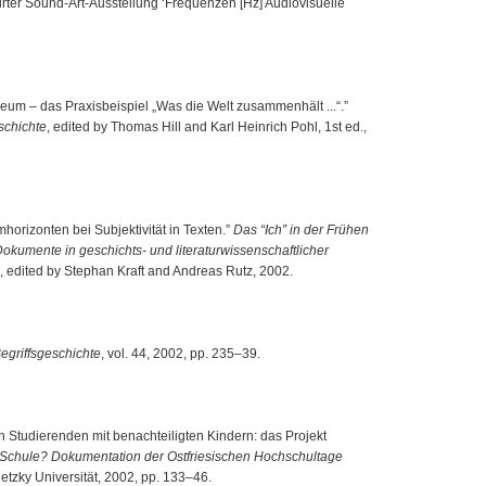
urter Sound-Art-Ausstellung ‘Frequenzen [Hz] Audiovisuelle
seum – das Praxisbeispiel „Was die Welt zusammenhält ...“.”
schichte
, edited by Thomas Hill and Karl Heinrich Pohl, 1st ed.,
emhorizonten bei Subjektivität in Texten.”
Das “Ich” in der Frühen
kumente in geschichts- und literaturwissenschaftlicher
)
, edited by Stephan Kraft and Andreas Rutz, 2002.
Begriffsgeschichte
, vol. 44, 2002, pp. 235–39.
on Studierenden mit benachteiligten Kindern: das Projekt
 Schule? Dokumentation der Ostfriesischen Hochschultage
sietzky Universität, 2002, pp. 133–46.