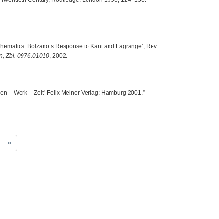
athematics: Bolzano’s Response to Kant and Lagrange’, Rev.
, Zbl. 0976.01010
, 2002.
eben – Werk – Zeit" Felix Meiner Verlag: Hamburg 2001.”
»