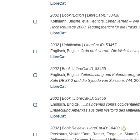
LibreCat
2002 | Book (Editor) | LibreCat-ID:
53428
Kottmann, Brigitte, et al., editors.
Leben lernen – Wie 
Hochschultage 2000. Tagungsbericht für die Praxis.
C
LibreCat
2002 | Habilitation | LibreCat-ID:
53457
Englisch, Brigitte.
Ordo orbis terrae. Die Weltsicht i
LibreCat
2002 | Book | LibreCat-ID:
53455
Englisch, Brigitte.
Zeiterfassung und Kalenderprogram
Köln DB 83-2 und die Synode von Soissons 744
. 20
LibreCat
2002 | Book | LibreCat-ID:
53456
Englisch, Brigitte. ...
...navigemus contra occidentalem
Entdeckung Amerikas aus dem Weltbild des Mittelalt
LibreCat
2002 | Book Review | LibreCat-ID:
18400
|
Peckhaus, Volker. “Born, Rainer, ‘Frege’, In: Stuart G
Philosophy of Science, Logic and Mathematics in th