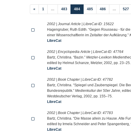
(current)
«
1
…
483
484
485
486
…
527
2002 | Journal Article | LibreCat-ID:
15622
Hagengruber, Ruth Edith. “Gegen Rousseau - für die
einer Wissenschaftlerin im Zeitalter der Aufklärung.”
LibreCat
2002 | Encyclopedia Article | LibreCat-ID:
47764
Bartz, Christina. “Bazin.”
Metzler-Lexikon Medientheo
edited by Helmut Schanze, Metzler, 2002, pp. 23–25.
LibreCat
2002 | Book Chapter | LibreCat-ID:
47782
Bartz, Christina. “Spiegel und Zauberspiegel. Die B
Bundesrepublik.”
Medienkultur der 50er Jahre
, edit
Westdeutscher Verlag, 2002, pp. 155–75.
LibreCat
2002 | Book Chapter | LibreCat-ID:
47783
Bartz, Christina. “Die Masse allein zu Hause. Alte 
edited by Irmela Schneider and Peter Spangenberg, v
LibreCat