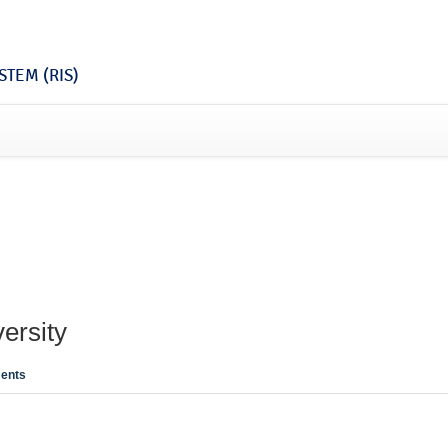
TEM (RIS)
ersity
ents