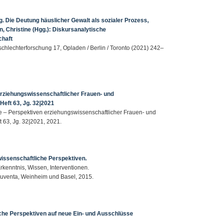
 Die Deutung häuslicher Gewalt als sozialer Prozess,
on, Christine (Hgg.): Diskursanalytische
chaft
chlechterforschung 17, Opladen / Berlin / Toronto (2021) 242–
rziehungswissenschaftlicher Frauen- und
eft 63, Jg. 32|2021
se – Perspektiven erziehungswissenschaftlicher Frauen- und
 63, Jg. 32|2021, 2021.
wissenschaftliche Perspektiven.
 Erkenntnis, Wissen, Interventionen.
 Juventa, Weinheim und Basel, 2015.
che Perspektiven auf neue Ein- und Ausschlüsse