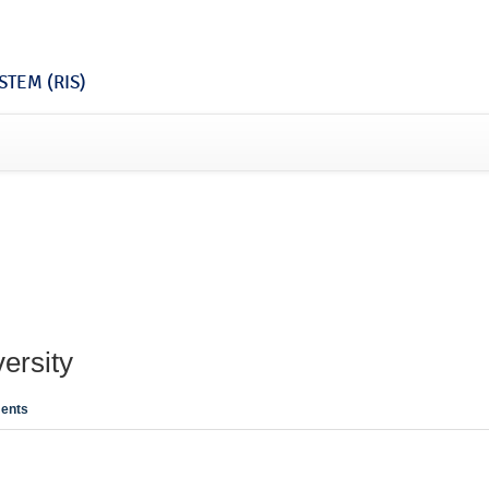
TEM (RIS)
ersity
ents