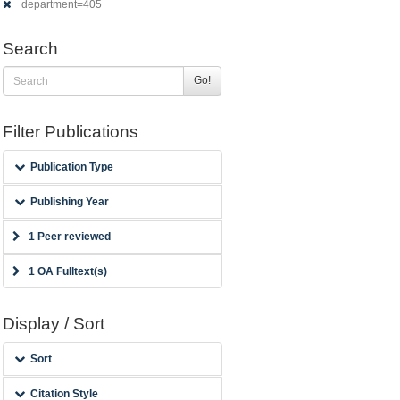
department=405
Search
Go!
Filter Publications
Publication Type
Publishing Year
1 Peer reviewed
1 OA Fulltext(s)
Display / Sort
Sort
Citation Style