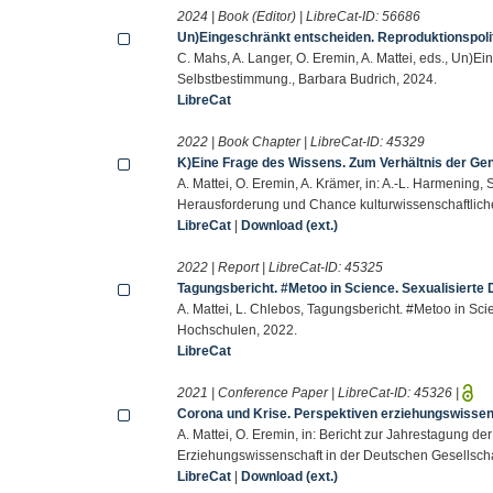
2024 | Book (Editor) | LibreCat-ID:
56686
Un)Eingeschränkt entscheiden. Reproduktionspoli
C. Mahs, A. Langer, O. Eremin, A. Mattei, eds., Un)E
Selbstbestimmung., Barbara Budrich, 2024.
LibreCat
2022 | Book Chapter | LibreCat-ID:
45329
K)Eine Frage des Wissens. Zum Verhältnis der Ge
A. Mattei, O. Eremin, A. Krämer, in: A.-L. Harmening, 
Herausforderung und Chance kulturwissenschaftlich
LibreCat
|
Download (ext.)
2022 | Report | LibreCat-ID:
45325
Tagungsbericht. #Metoo in Science. Sexualisierte
A. Mattei, L. Chlebos, Tagungsbericht. #Metoo in Sci
Hochschulen, 2022.
LibreCat
2021 | Conference Paper | LibreCat-ID:
45326
|
Corona und Krise. Perspektiven erziehungswissen
A. Mattei, O. Eremin, in: Bericht zur Jahrestagung d
Erziehungswissenschaft in der Deutschen Gesellscha
LibreCat
|
Download (ext.)