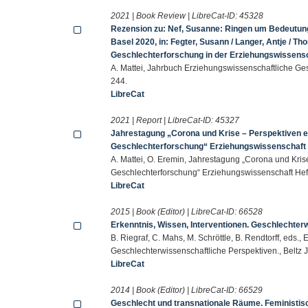
2021 | Book Review | LibreCat-ID:
45328
Rezension zu: Nef, Susanne: Ringen um Bedeutung.
Basel 2020, in: Fegter, Susann / Langer, Antje / Th
Geschlechterforschung in der Erziehungswissens
A. Mattei, Jahrbuch Erziehungswissenschaftliche Ges
244.
LibreCat
2021 | Report | LibreCat-ID:
45327
Jahrestagung „Corona und Krise – Perspektiven e
Geschlechterforschung“ Erziehungswissenschaft H
A. Mattei, O. Eremin, Jahrestagung „Corona und Kri
Geschlechterforschung“ Erziehungswissenschaft Heft
LibreCat
2015 | Book (Editor) | LibreCat-ID:
66528
Erkenntnis, Wissen, Interventionen. Geschlechter
B. Riegraf, C. Mahs, M. Schröttle, B. Rendtorff, eds.,
Geschlechterwissenschaftliche Perspektiven., Beltz
LibreCat
2014 | Book (Editor) | LibreCat-ID:
66529
Geschlecht und transnationale Räume. Feministis