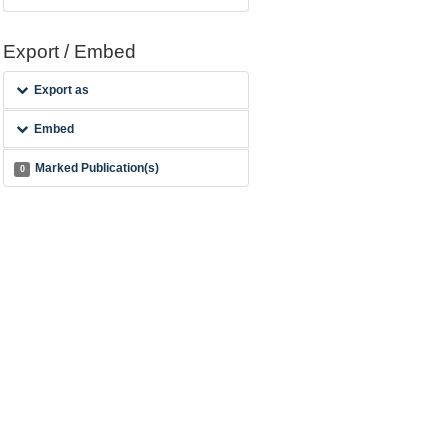
Export / Embed
Export as
Embed
Marked Publication(s)
0