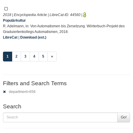
2018 | Encyclopedia Article | LibreCat-ID:
44560
|
Populärkultur
R. Adelmann, in: Von Automatismen bis Zersetzung. Wörterbuch-Projekt des
Graduiertenkollegs Automatismen, 2018.
LibreCat
|
Download (ext.)
(current)
1
2
3
4
5
»
Filters and Search Terms
department=656
Search
Go!