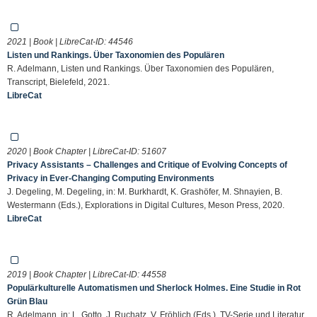
2021 | Book | LibreCat-ID:
44546
Listen und Rankings. Über Taxonomien des Populären
R. Adelmann, Listen und Rankings. Über Taxonomien des Populären,
Transcript, Bielefeld, 2021.
LibreCat
2020 | Book Chapter | LibreCat-ID:
51607
Privacy Assistants – Challenges and Critique of Evolving Concepts of
Privacy in Ever-Changing Computing Environments
J. Degeling, M. Degeling, in: M. Burkhardt, K. Grashöfer, M. Shnayien, B.
Westermann (Eds.), Explorations in Digital Cultures, Meson Press, 2020.
LibreCat
2019 | Book Chapter | LibreCat-ID:
44558
Populärkulturelle Automatismen und Sherlock Holmes. Eine Studie in Rot
Grün Blau
R. Adelmann, in: L. Gotto, J. Ruchatz, V. Fröhlich (Eds.), TV-Serie und Literatur.