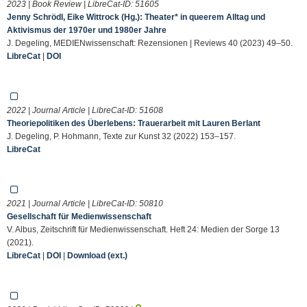
2023 | Book Review | LibreCat-ID:
51605
Jenny Schrödl, Eike Wittrock (Hg.): Theater* in queerem Alltag und
Aktivismus der 1970er und 1980er Jahre
J. Degeling, MEDIENwissenschaft: Rezensionen | Reviews 40 (2023) 49–50.
LibreCat
|
DOI
2022 | Journal Article | LibreCat-ID:
51608
Theoriepolitiken des Überlebens: Trauerarbeit mit Lauren Berlant
J. Degeling, P. Hohmann, Texte zur Kunst 32 (2022) 153–157.
LibreCat
2021 | Journal Article | LibreCat-ID:
50810
Gesellschaft für Medienwissenschaft
V. Albus, Zeitschrift für Medienwissenschaft. Heft 24: Medien der Sorge 13
(2021).
LibreCat
|
DOI
|
Download (ext.)