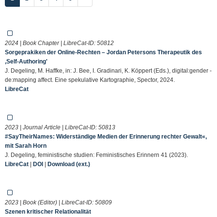
2024 | Book Chapter | LibreCat-ID:
50812
Sorgeprakiken der Online-Rechten – Jordan Petersons Therapeutik des
,Self-Authoring'
J. Degeling, M. Haffke, in: J. Bee, I. Gradinari, K. Köppert (Eds.), digital:gender -
de:mapping affect. Eine spekulative Kartographie, Spector, 2024.
LibreCat
2023 | Journal Article | LibreCat-ID:
50813
#SayTheirNames: Widerständige Medien der Erinnerung rechter Gewalt«,
mit Sarah Horn
J. Degeling, feministische studien: Feministisches Erinnern 41 (2023).
LibreCat
|
DOI
|
Download (ext.)
2023 | Book (Editor) | LibreCat-ID:
50809
Szenen kritischer Relationalität