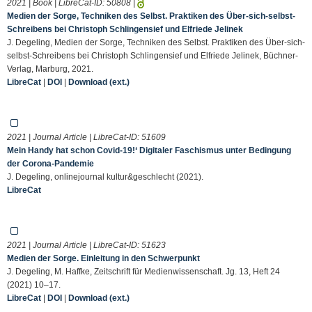
2021 | Book | LibreCat-ID:
50808
|
Medien der Sorge, Techniken des Selbst. Praktiken des Über-sich-selbst-
Schreibens bei Christoph Schlingensief und Elfriede Jelinek
J. Degeling, Medien der Sorge, Techniken des Selbst. Praktiken des Über-sich-
selbst-Schreibens bei Christoph Schlingensief und Elfriede Jelinek, Büchner-
Verlag, Marburg, 2021.
LibreCat
|
DOI
|
Download (ext.)
2021 | Journal Article | LibreCat-ID:
51609
Mein Handy hat schon Covid-19!‘ Digitaler Faschismus unter Bedingung
der Corona-Pandemie
J. Degeling, onlinejournal kultur&geschlecht (2021).
LibreCat
2021 | Journal Article | LibreCat-ID:
51623
Medien der Sorge. Einleitung in den Schwerpunkt
J. Degeling, M. Haffke, Zeitschrift für Medienwissenschaft. Jg. 13, Heft 24
(2021) 10–17.
LibreCat
|
DOI
|
Download (ext.)