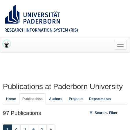
RESEARCH INFORMATION SYSTEM (RIS)
Toggl
navig
Publications at Paderborn University
Home
Publications
Authors
Projects
Departments
97 Publications
Search / Filter
(current)
1
2
3
4
5
»