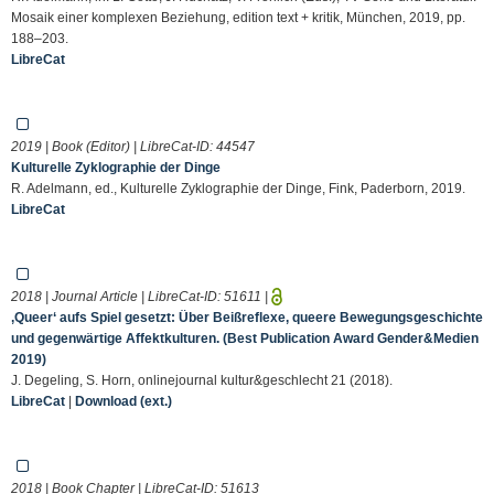
Mosaik einer komplexen Beziehung, edition text + kritik, München, 2019, pp.
188–203.
LibreCat
2019 | Book (Editor) | LibreCat-ID:
44547
Kulturelle Zyklographie der Dinge
R. Adelmann, ed., Kulturelle Zyklographie der Dinge, Fink, Paderborn, 2019.
LibreCat
2018 | Journal Article | LibreCat-ID:
51611
|
,Queer‘ aufs Spiel gesetzt: Über Beißreflexe, queere Bewegungsgeschichte
und gegenwärtige Affektkulturen. (Best Publication Award Gender&Medien
2019)
J. Degeling, S. Horn, onlinejournal kultur&geschlecht 21 (2018).
LibreCat
|
Download (ext.)
2018 | Book Chapter | LibreCat-ID:
51613