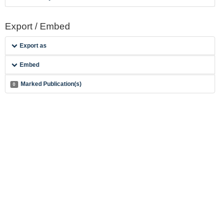
Export / Embed
Export as
Embed
Marked Publication(s)
0