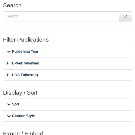
Search
Go!
Filter Publications
Publishing Year
1 Peer reviewed
1 OA Fulltext(s)
Display / Sort
Sort
Citation Style
Export / Embed