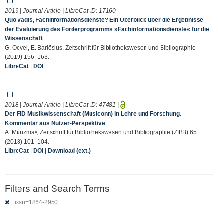
2019 | Journal Article | LibreCat-ID:
17160
Quo vadis, Fachinformationsdienste? Ein Überblick über die Ergebnisse
der Evaluierung des Förderprogramms »Fachinformationsdienste« für die
Wissenschaft
G. Oevel, E. Barlösius, Zeitschrift für Bibliothekswesen und Bibliographie
(2019) 156–163.
LibreCat
|
DOI
2018 | Journal Article | LibreCat-ID:
47481
|
Der FID Musikwissenschaft (Musiconn) in Lehre und Forschung.
Kommentar aus Nutzer-Perspektive
A. Münzmay, Zeitschrift für Bibliothekswesen und Bibliographie (ZfBB) 65
(2018) 101–104.
LibreCat
|
DOI
|
Download (ext.)
Filters and Search Terms
issn=1864-2950