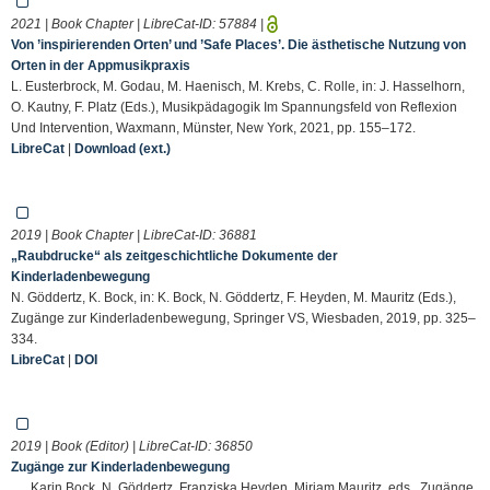
2021 | Book Chapter | LibreCat-ID:
57884
|
Von ’inspirierenden Orten’ und ’Safe Places’. Die ästhetische Nutzung von
Orten in der Appmusikpraxis
L. Eusterbrock, M. Godau, M. Haenisch, M. Krebs, C. Rolle, in: J. Hasselhorn,
O. Kautny, F. Platz (Eds.), Musikpädagogik Im Spannungsfeld von Reflexion
Und Intervention, Waxmann, Münster, New York, 2021, pp. 155–172.
LibreCat
|
Download (ext.)
2019 | Book Chapter | LibreCat-ID:
36881
„Raubdrucke“ als zeitgeschichtliche Dokumente der
Kinderladenbewegung
N. Göddertz, K. Bock, in: K. Bock, N. Göddertz, F. Heyden, M. Mauritz (Eds.),
Zugänge zur Kinderladenbewegung, Springer VS, Wiesbaden, 2019, pp. 325–
334.
LibreCat
|
DOI
2019 | Book (Editor) | LibreCat-ID:
36850
Zugänge zur Kinderladenbewegung
Karin Bock, N. Göddertz, Franziska Heyden, Miriam Mauritz, eds., Zugänge