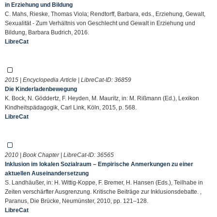
in Erziehung und Bildung
C. Mahs, Rieske, Thomas Viola; Rendtorff, Barbara, eds., Erziehung, Gewalt,
Sexualität - Zum Verhältnis von Geschlecht und Gewalt in Erziehung und
Bildung, Barbara Budrich, 2016.
LibreCat
2015 | Encyclopedia Article | LibreCat-ID:
36859
Die Kinderladenbewegung
K. Bock, N. Göddertz, F. Heyden, M. Mauritz, in: M. Rißmann (Ed.), Lexikon
Kindheitspädagogik, Carl Link, Köln, 2015, p. 568.
LibreCat
2010 | Book Chapter | LibreCat-ID:
36565
Inklusion im lokalen Sozialraum – Empirische Anmerkungen zu einer
aktuellen Auseinandersetzung
S. Landhäußer, in: H. Wittig-Koppe, F. Bremer, H. Hansen (Eds.), Teilhabe in
Zeiten verschärfter Ausgrenzung. Kritische Beiträge zur Inklusionsdebatte. ,
Paranus, Die Brücke, Neumünster, 2010, pp. 121–128.
LibreCat