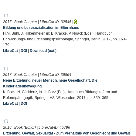
2017 | Book Chapter | LibreCat-ID:
32545
|
Bildung und Lesesozialisation im Elternhaus
H.M. Buhl, J. Hilkenmeier, in: B. Kracke, P. Noack (Eds.), Handbuch
Entwicklungs- und Erziehungspsychologie, Springer, Berlin, 2017, pp. 163–
179.
LibreCat
|
DOI
|
Download (ext.)
2017 | Book Chapter | LibreCat-ID:
36864
Neue Erziehung, neuer Mensch, neue Gesellschaft. Die
Kinderladenbewegung.
K. Bock, N. Göddertz, in: H. Barz (Ed.), Handbuch Bildungsreform und
Reformpädagogik, Springer VS, Wiesbaden, 2017, pp. 359–365.
LibreCat
|
DOI
2016 | Book (Editor) | LibreCat-ID:
45796
Erziehung, Gewalt, Sexualität - Zum Verhältnis von Geschlecht und Gewalt