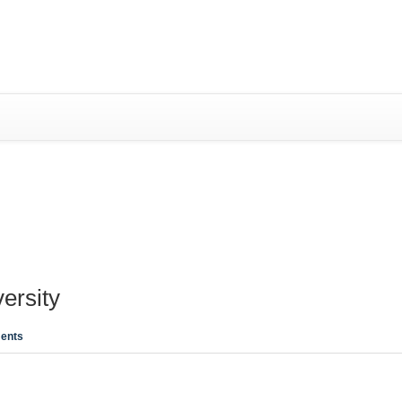
SYSTEM (RIS)
ersity
ents