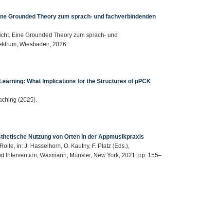
Eine Grounded Theory zum sprach- und fachverbindenden
rricht. Eine Grounded Theory zum sprach- und
pektrum, Wiesbaden, 2026.
arning: What Implications for the Structures of pPCK
eaching (2025).
 ästhetische Nutzung von Orten in der Appmusikpraxis
lle, in: J. Hasselhorn, O. Kautny, F. Platz (Eds.),
 Intervention, Waxmann, Münster, New York, 2021, pp. 155–