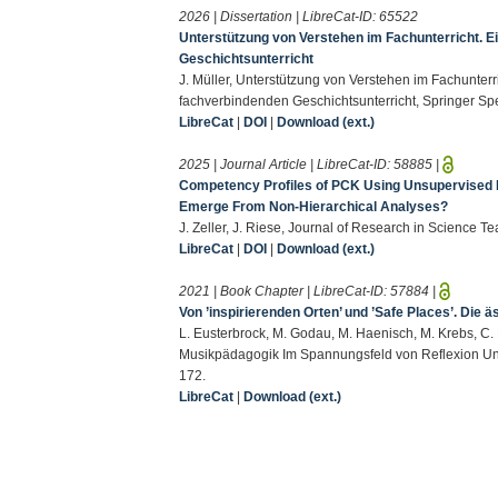
2026 | Dissertation | LibreCat-ID:
65522
Unterstützung von Verstehen im Fachunterricht. 
Geschichtsunterricht
J. Müller, Unterstützung von Verstehen im Fachunte
fachverbindenden Geschichtsunterricht, Springer S
LibreCat
|
DOI
|
Download (ext.)
2025 | Journal Article | LibreCat-ID:
58885
|
Competency Profiles of PCK Using Unsupervised Le
Emerge From Non-Hierarchical Analyses?
J. Zeller, J. Riese, Journal of Research in Science T
LibreCat
|
DOI
|
Download (ext.)
2021 | Book Chapter | LibreCat-ID:
57884
|
Von ’inspirierenden Orten’ und ’Safe Places’. Die
L. Eusterbrock, M. Godau, M. Haenisch, M. Krebs, C. Ro
Musikpädagogik Im Spannungsfeld von Reflexion Und
172.
LibreCat
|
Download (ext.)