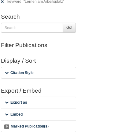
keyword="Lernen am Arbeitsplatz"
Search
Go!
Filter Publications
Display / Sort
Citation Style
Export / Embed
Export as
Embed
Marked Publication(s)
0