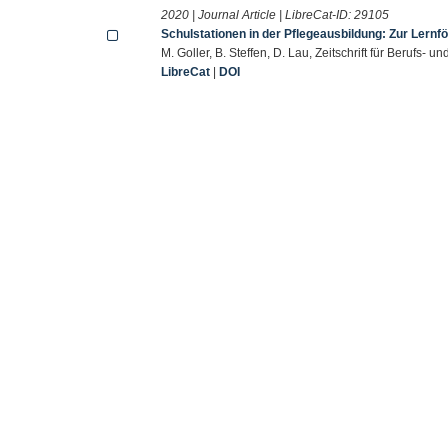
2020 | Journal Article | LibreCat-ID:
29105
Schulstationen in der Pflegeausbildung: Zur Lern
M. Goller, B. Steffen, D. Lau, Zeitschrift für Berufs-
LibreCat
|
DOI