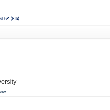
TEM (RIS)
ersity
ents