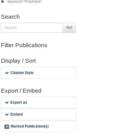
keyword="Polymere"
Search
Go!
Filter Publications
Display / Sort
Citation Style
Export / Embed
Export as
Embed
Marked Publication(s)
0