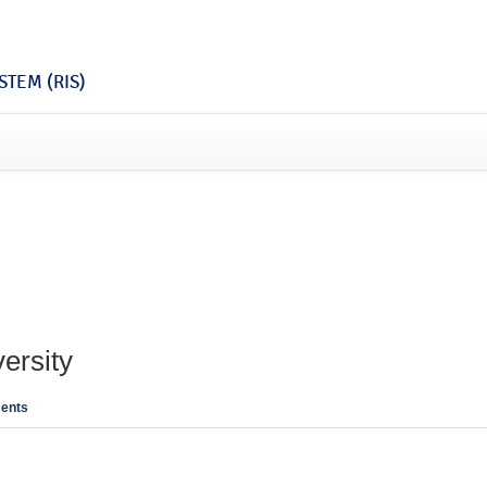
TEM (RIS)
ersity
ents