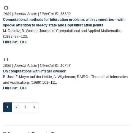
1989 | Journal Article | LibreCat-ID:
16682
Computational methods for bifurcation problems with symmetries—with
special attention to steady state and Hopf bifurcation points
M. Dellnitz, B. Werner, Journal of Computational and Applied Mathematics
(1989) 97–123.
LibreCat
|
DOI
1989 | Journal Article | LibreCat-ID:
16743
On computations with integer division
B. Just, F. Meyer auf der Heide, A. Wigderson, RAIRO - Theoretical Informatics
and Applications (1989) 101–111.
LibreCat
|
DOI
(current)
1
2
3
»