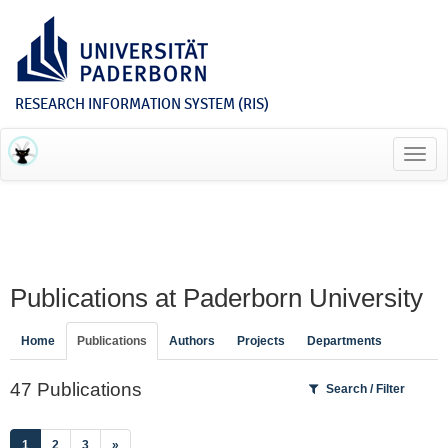
RESEARCH INFORMATION SYSTEM (RIS)
Toggl
navig
Publications at Paderborn University
Home
Publications
Authors
Projects
Departments
47 Publications
Search / Filter
(current)
1
2
3
»