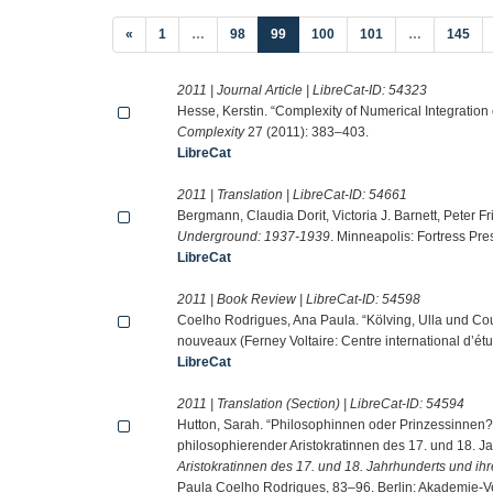
(current)
«
1
…
98
99
100
101
…
145
2011 | Journal Article | LibreCat-ID:
54323
Hesse, Kerstin. “Complexity of Numerical Integration
Complexity
27 (2011): 383–403.
LibreCat
2011 | Translation | LibreCat-ID:
54661
Bergmann, Claudia Dorit, Victoria J. Barnett, Peter Fr
Underground: 1937-1939
. Minneapolis: Fortress Pre
LibreCat
2011 | Book Review | LibreCat-ID:
54598
Coelho Rodrigues, Ana Paula. “Kölving, Ulla und Cou
nouveaux (Ferney Voltaire: Centre international d’étu
LibreCat
2011 | Translation (Section) | LibreCat-ID:
54594
Hutton, Sarah. “Philosophinnen oder Prinzessinne
philosophierender Aristokratinnen des 17. und 18. Ja
Aristokratinnen des 17. und 18. Jahrhunderts und ih
Paula Coelho Rodrigues, 83–96. Berlin: Akademie-Ve