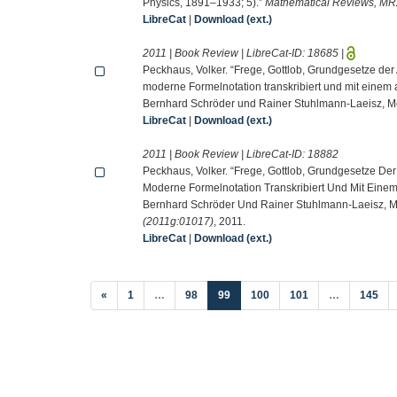
Physics, 1891–1933; 5).”
Mathematical Reviews, M
LibreCat
|
Download (ext.)
2011 | Book Review | LibreCat-ID:
18685
|
Peckhaus, Volker. “Frege, Gottlob, Grundgesetze der Ari
moderne Formelnotation transkribiert und mit einem
Bernhard Schröder und Rainer Stuhlmann-Laeisz, M
LibreCat
|
Download (ext.)
2011 | Book Review | LibreCat-ID:
18882
Peckhaus, Volker. “Frege, Gottlob, Grundgesetze Der Ari
Moderne Formelnotation Transkribiert Und Mit Einem
Bernhard Schröder Und Rainer Stuhlmann-Laeisz, M
(2011g:01017)
, 2011.
LibreCat
|
Download (ext.)
(current)
«
1
…
98
99
100
101
…
145