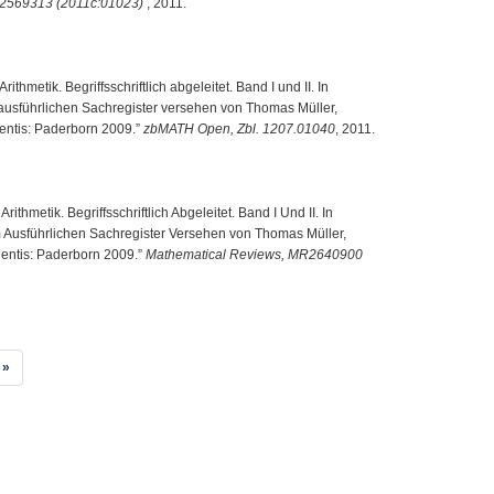
R2569313 (2011c:01023)
, 2011.
thmetik. Begriffsschriftlich abgeleitet. Band I und II. In
 ausführlichen Sachregister versehen von Thomas Müller,
entis: Paderborn 2009.”
zbMATH Open, Zbl. 1207.01040
, 2011.
thmetik. Begriffsschriftlich Abgeleitet. Band I Und II. In
 Ausführlichen Sachregister Versehen von Thomas Müller,
entis: Paderborn 2009.”
Mathematical Reviews, MR2640900
»