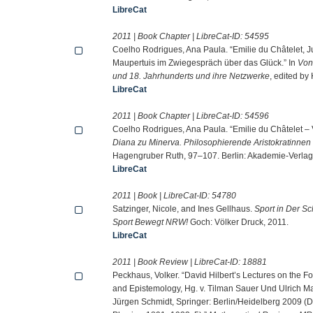
LibreCat
2011 | Book Chapter | LibreCat-ID:
54595
Coelho Rodrigues, Ana Paula. “Emilie du Châtelet, J
Maupertuis im Zwiegespräch über das Glück.” In
Von
und 18. Jahrhunderts und ihre Netzwerke
, edited by
LibreCat
2011 | Book Chapter | LibreCat-ID:
54596
Coelho Rodrigues, Ana Paula. “Emilie du Châtelet –
Diana zu Minerva. Philosophierende Aristokratinnen
Hagengruber Ruth, 97–107. Berlin: Akademie-Verlag
LibreCat
2011 | Book | LibreCat-ID:
54780
Satzinger, Nicole, and Ines Gellhaus.
Sport in Der S
Sport Bewegt NRW!
Goch: Völker Druck, 2011.
LibreCat
2011 | Book Review | LibreCat-ID:
18881
Peckhaus, Volker. “David Hilbert’s Lectures on the 
and Epistemology, Hg. v. Tilman Sauer Und Ulrich M
Jürgen Schmidt, Springer: Berlin/Heidelberg 2009 (D