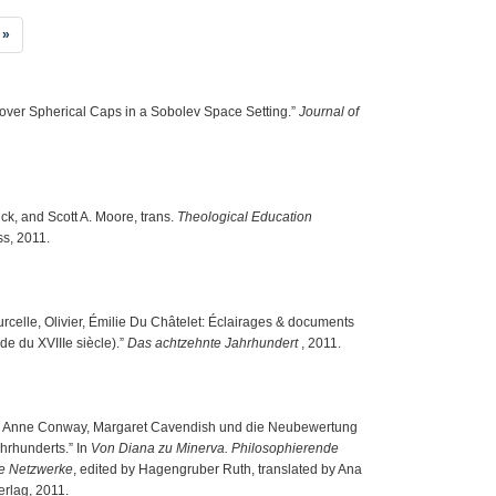
»
 over Spherical Caps in a Sobolev Space Setting.”
Journal of
ick, and Scott A. Moore, trans.
Theological Education
ss, 2011.
rcelle, Olivier, Émilie Du Châtelet: Éclairages & documents
de du XVIIIe siècle).”
Das achtzehnte Jahrhundert
, 2011.
n? Anne Conway, Margaret Cavendish und die Neubewertung
hrhunderts.” In
Von Diana zu Minerva. Philosophierende
re Netzwerke
, edited by Hagengruber Ruth, translated by Ana
rlag, 2011.