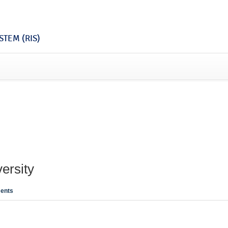
TEM (RIS)
ersity
ents