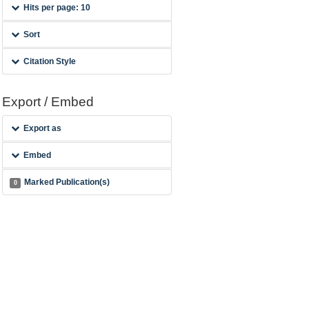
Hits per page: 10
Sort
Citation Style
Export / Embed
Export as
Embed
Marked Publication(s)
0