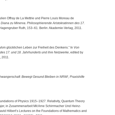
ulien Offray de La Mettrie und Pierre Louis Moreau de
 Diana zu Minerva. Philosophierende Aristokratinnen des 17.
 Hagengruber Ruth, 153–61. Berlin: Akademie-Verlag, 2011.
 Vom glücklichen Leben zur Freiheit des Denkens.” In
Von
 des 17. und 18. Jahrhunderts und ihre Netzwerke
, edited by
, 2011.
chwangerschaft: Bewegt Gesund Bleiben in NRW! ; Praxishilfe
Foundations of Physics 1915–1927. Relativity, Quantum Theory
ajer, in Zusammenarbeit Mit Arne Schirrmacher Und Heinz-
avid Hilbert’s Lectures on the Foundations of Mathematics and