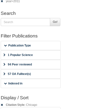
year=2011
Search
Go!
Filter Publications
Publication Type
1 Popular Science
94 Peer reviewed
57 OA Fulltext(s)
Indexed in
Display / Sort
Citation Style:
Chicago