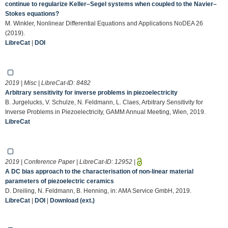
continue to regularize Keller–Segel systems when coupled to the Navier–
Stokes equations?
M. Winkler, Nonlinear Differential Equations and Applications NoDEA 26
(2019).
LibreCat
|
DOI
2019 | Misc | LibreCat-ID:
8482
Arbitrary sensitivity for inverse problems in piezoelectricity
B. Jurgelucks, V. Schulze, N. Feldmann, L. Claes, Arbitrary Sensitivity for
Inverse Problems in Piezoelectricity, GAMM Annual Meeting, Wien, 2019.
LibreCat
2019 | Conference Paper | LibreCat-ID:
12952
|
A DC bias approach to the characterisation of non-linear material
parameters of piezoelectric ceramics
D. Dreiling, N. Feldmann, B. Henning, in: AMA Service GmbH, 2019.
LibreCat
|
DOI
|
Download (ext.)