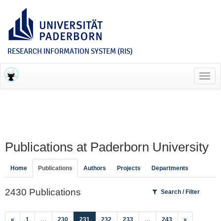
RESEARCH INFORMATION SYSTEM (RIS)
Toggl
navig
Publications at Paderborn University
Home
Publications
Authors
Projects
Departments
2430 Publications
Search / Filter
(current)
«
1
…
230
231
232
233
…
243
»