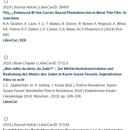
2019 | Journal Article | LibreCat-ID:
59495
TiO
-Enhanced IR Hot Carrier Based Photodetection in Metal Thin Film–Si
2–x
Junctions
N.A. Güsken, A. Lauri, Y. Li, T. Matsui, B. Doiron, R. Bower, A. Regoutz, A. Mihai,
P.K. Petrov, R.F. Oulton, L.F. Cohen, S.A. Maier, ACS Photonics 6 (2019) 953–
960.
LibreCat
|
DOI
2019 | Book Chapter | LibreCat-ID:
57113
„Was willst du denn, du Jude?“ – Zur Wirklichkeitskonstruktion und
Bedeutung des Motivs des Juden in Karen Susan Fessels Jugendroman
Alles ist echt
L.C. Jagdschian, in: P. Josting , I. Kruse (Eds.), Poet in Residence. Karen-
Susan Fessel. Bielefelder Poet in Residence 2018 | Paderborner Kinder-
Literaturtage 2019, München , 2019, pp. 189–206.
LibreCat
2019 | Journal Article | LibreCat-ID:
57144