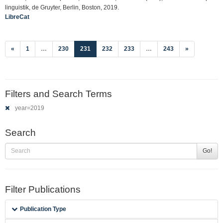
linguistik, de Gruyter, Berlin, Boston, 2019.
LibreCat
(current)
«
1
…
230
231
232
233
…
243
»
Filters and Search Terms
year=2019
Search
Go!
Filter Publications
Publication Type