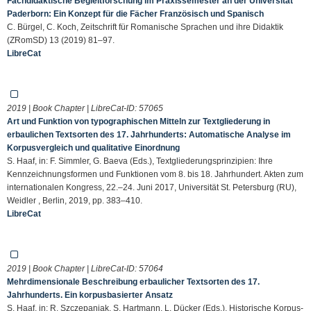
Fachdidaktische Begleitforschung im Praxissemester an der Universität
Paderborn: Ein Konzept für die Fächer Französisch und Spanisch
C. Bürgel, C. Koch, Zeitschrift für Romanische Sprachen und ihre Didaktik
(ZRomSD) 13 (2019) 81–97.
LibreCat
2019 | Book Chapter | LibreCat-ID:
57065
Art und Funktion von typographischen Mitteln zur Textgliederung in
erbaulichen Textsorten des 17. Jahrhunderts: Automatische Analyse im
Korpusvergleich und qualitative Einordnung
S. Haaf, in: F. Simmler, G. Baeva (Eds.), Textgliederungsprinzipien: Ihre
Kennzeichnungsformen und Funktionen vom 8. bis 18. Jahrhundert. Akten zum
internationalen Kongress, 22.–24. Juni 2017, Universität St. Petersburg (RU),
Weidler , Berlin, 2019, pp. 383–410.
LibreCat
2019 | Book Chapter | LibreCat-ID:
57064
Mehrdimensionale Beschreibung erbaulicher Textsorten des 17.
Jahrhunderts. Ein korpusbasierter Ansatz
S. Haaf, in: R. Szczepaniak, S. Hartmann, L. Dücker (Eds.), Historische Korpus­