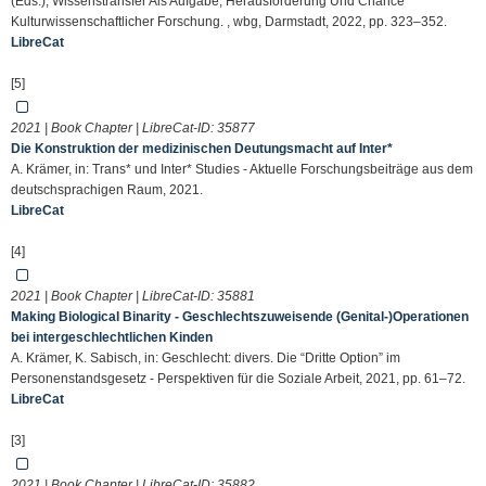
(Eds.), Wissenstransfer Als Aufgabe, Herausforderung Und Chance
Kulturwissenschaftlicher Forschung. , wbg, Darmstadt, 2022, pp. 323–352.
LibreCat
[5]
2021 | Book Chapter | LibreCat-ID:
35877
Die Konstruktion der medizinischen Deutungsmacht auf Inter*
A. Krämer, in: Trans* und Inter* Studies - Aktuelle Forschungsbeiträge aus dem
deutschsprachigen Raum, 2021.
LibreCat
[4]
2021 | Book Chapter | LibreCat-ID:
35881
Making Biological Binarity - Geschlechtszuweisende (Genital-)Operationen
bei intergeschlechtlichen Kinden
A. Krämer, K. Sabisch, in: Geschlecht: divers. Die “Dritte Option” im
Personenstandsgesetz - Perspektiven für die Soziale Arbeit, 2021, pp. 61–72.
LibreCat
[3]
2021 | Book Chapter | LibreCat-ID:
35882