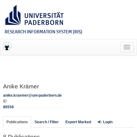
RESEARCH INFORMATION SYSTEM (RIS)
Toggl
navig
Anike Krämer
anike.kraemer@uni-paderborn.de
ID
88558
Publications
Search / Filter
Export Marked
Login
8 Publications