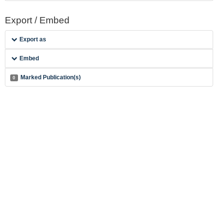
Export / Embed
Export as
Embed
Marked Publication(s)
0