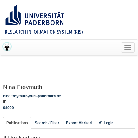
RESEARCH INFORMATION SYSTEM (RIS)
Toggl
navig
Nina Freymuth
nina.freymuth@uni-paderborn.de
ID
98909
Publications
Search / Filter
Export Marked
Login
4 Publications