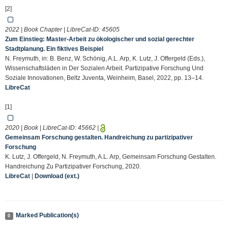
[2]
2022 | Book Chapter | LibreCat-ID:
45605
Zum Einstieg: Master-Arbeit zu ökologischer und sozial gerechter
Stadtplanung. Ein fiktives Beispiel
N. Freymuth, in: B. Benz, W. Schönig, A.L. Arp, K. Lutz, J. Offergeld (Eds.),
Wissenschaftsläden in Der Sozialen Arbeit. Partizipative Forschung Und
Soziale Innovationen, Beltz Juventa, Weinheim, Basel, 2022, pp. 13–14.
LibreCat
[1]
2020 | Book | LibreCat-ID:
45662
|
Gemeinsam Forschung gestalten. Handreichung zu partizipativer
Forschung
K. Lutz, J. Offergeld, N. Freymuth, A.L. Arp, Gemeinsam Forschung Gestalten.
Handreichung Zu Partizipativer Forschung, 2020.
LibreCat
|
Download (ext.)
Marked Publication(s)
0