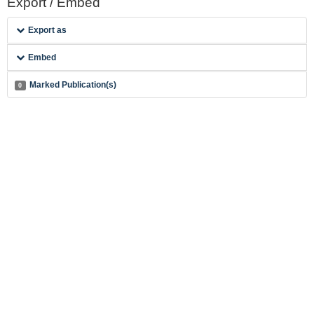
Export / Embed
Export as
Embed
Marked Publication(s)
0