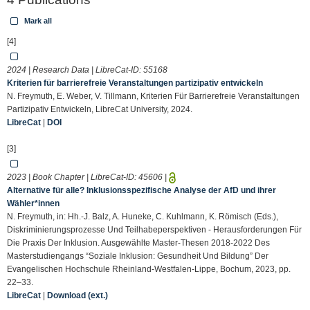
Mark all
[4]
2024 | Research Data | LibreCat-ID:
55168
Kriterien für barrierefreie Veranstaltungen partizipativ entwickeln
N. Freymuth, E. Weber, V. Tillmann, Kriterien Für Barrierefreie Veranstaltungen
Partizipativ Entwickeln, LibreCat University, 2024.
LibreCat
|
DOI
[3]
2023 | Book Chapter | LibreCat-ID:
45606
|
Alternative für alle? Inklusionsspezifische Analyse der AfD und ihrer
Wähler*innen
N. Freymuth, in: Hh.-J. Balz, A. Huneke, C. Kuhlmann, K. Römisch (Eds.),
Diskriminierungsprozesse Und Teilhabeperspektiven - Herausforderungen Für
Die Praxis Der Inklusion. Ausgewählte Master-Thesen 2018-2022 Des
Masterstudiengangs “Soziale Inklusion: Gesundheit Und Bildung” Der
Evangelischen Hochschule Rheinland-Westfalen-Lippe, Bochum, 2023, pp.
22–33.
LibreCat
|
Download (ext.)