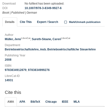
Download
No fulltext has been uploaded.
DOI
10.1007/978-3-8349-9927-6
Book
|
Published
|
German
Details
Cite This
Export / Search
Mark/Unmark publication
Author
LibreCat
LibreCat
Müller, Jens
;
Sureth-Sloane, Caren
Department
Betriebswirtschaftslehre, insb. Betriebswirtschaftliche Steuerlehre
Publishing Year
2008
ISBN
9783834912879
,
9783834999276
LibreCat-ID
14931
Cite this
AMA
APA
BibTeX
Chicago
IEEE
MLA