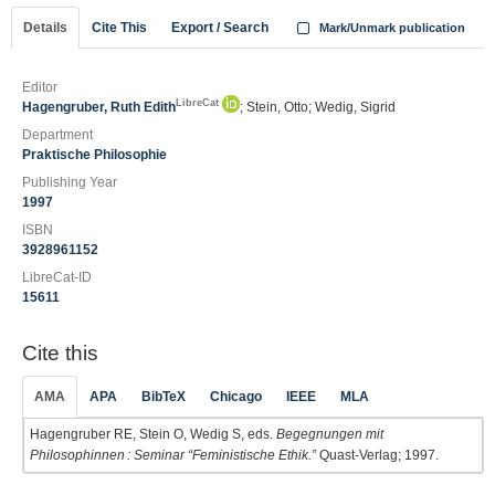
Details
Cite This
Export / Search
Mark/Unmark publication
Editor
LibreCat
Hagengruber, Ruth Edith
; Stein, Otto; Wedig, Sigrid
Department
Praktische Philosophie
Publishing Year
1997
ISBN
3928961152
LibreCat-ID
15611
Cite this
AMA
APA
BibTeX
Chicago
IEEE
MLA
Hagengruber RE, Stein O, Wedig S, eds.
Begegnungen mit
Philosophinnen : Seminar “Feministische Ethik.”
Quast-Verlag; 1997.