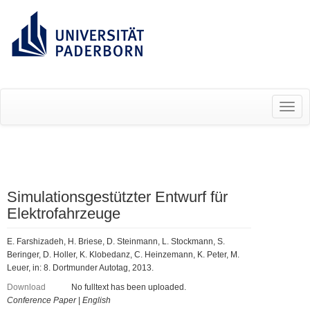
RESEARCH INFORMATION SYSTEM (RIS)
Toggl
navig
Simulationsgestützter Entwurf für
Elektrofahrzeuge
E. Farshizadeh, H. Briese, D. Steinmann, L. Stockmann, S.
Beringer, D. Holler, K. Klobedanz, C. Heinzemann, K. Peter, M.
Leuer, in: 8. Dortmunder Autotag, 2013.
Download
No fulltext has been uploaded.
Conference Paper
|
English