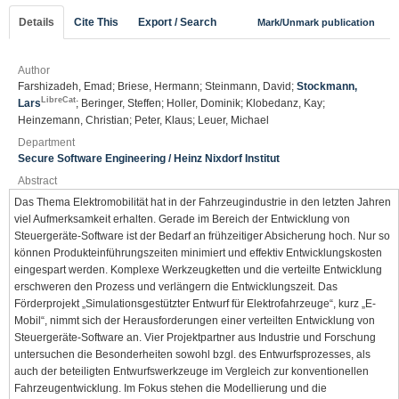
Details
Cite This
Export / Search
Mark/Unmark publication
Author
Farshizadeh, Emad; Briese, Hermann; Steinmann, David;
Stockmann,
LibreCat
Lars
; Beringer, Steffen; Holler, Dominik; Klobedanz, Kay;
Heinzemann, Christian; Peter, Klaus; Leuer, Michael
Department
Secure Software Engineering / Heinz Nixdorf Institut
Abstract
Das Thema Elektromobilität hat in der Fahrzeugindustrie in den letzten Jahren
viel Aufmerksamkeit erhalten. Gerade im Bereich der Entwicklung von
Steuergeräte-Software ist der Bedarf an frühzeitiger Absicherung hoch. Nur so
können Produkteinführungszeiten minimiert und effektiv Entwicklungskosten
eingespart werden. Komplexe Werkzeugketten und die verteilte Entwicklung
erschweren den Prozess und verlängern die Entwicklungszeit. Das
Förderprojekt „Simulationsgestützter Entwurf für Elektrofahrzeuge“, kurz „E-
Mobil“, nimmt sich der Herausforderungen einer verteilten Entwicklung von
Steuergeräte-Software an. Vier Projektpartner aus Industrie und Forschung
untersuchen die Besonderheiten sowohl bzgl. des Entwurfsprozesses, als
auch der beteiligten Entwurfswerkzeuge im Vergleich zur konventionellen
Fahrzeugentwicklung. Im Fokus stehen die Modellierung und die