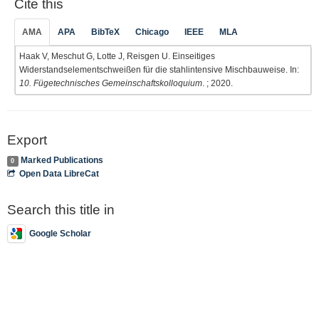
Cite this
AMA
APA
BibTeX
Chicago
IEEE
MLA
Haak V, Meschut G, Lotte J, Reisgen U. Einseitiges
Widerstandselementschweißen für die stahlintensive Mischbauweise. In:
10. Fügetechnisches Gemeinschaftskolloquium
. ; 2020.
Export
Marked Publications
0
Open Data LibreCat
Search this title in
Google Scholar