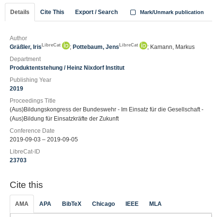
Details
Cite This
Export / Search
Mark/Unmark publication
Author
LibreCat
LibreCat
Gräßler, Iris
;
Pottebaum, Jens
; Kamann, Markus
Department
Produktentstehung / Heinz Nixdorf Institut
Publishing Year
2019
Proceedings Title
(Aus)Bildungskongress der Bundeswehr - Im Einsatz für die Gesellschaft -
(Aus)Bildung für Einsatzkräfte der Zukunft
Conference Date
2019-09-03 – 2019-09-05
LibreCat-ID
23703
Cite this
AMA
APA
BibTeX
Chicago
IEEE
MLA