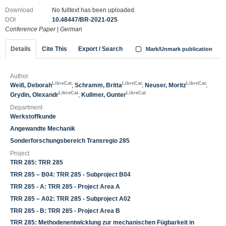
Download
No fulltext has been uploaded.
DOI
10.48447/BR-2021-025
Conference Paper
|
German
Details
Cite This
Export / Search
Mark/Unmark publication
Author
LibreCat
LibreCat
LibreCat
Weiß, Deborah
;
Schramm, Britta
;
Neuser, Moritz
;
LibreCat
LibreCat
Grydin, Olexandr
;
Kullmer, Gunter
Department
Werkstoffkunde
Angewandte Mechanik
Sonderforschungsbereich Transregio 285
Project
TRR 285: TRR 285
TRR 285 – B04: TRR 285 - Subproject B04
TRR 285 - A: TRR 285 - Project Area A
TRR 285 – A02: TRR 285 - Subproject A02
TRR 285 - B: TRR 285 - Project Area B
TRR 285: Methodenentwicklung zur mechanischen Fügbarkeit in