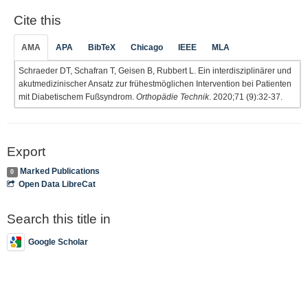
Cite this
AMA
APA
BibTeX
Chicago
IEEE
MLA
Schraeder DT, Schafran T, Geisen B, Rubbert L. Ein interdisziplinärer und
akutmedizinischer Ansatz zur frühestmöglichen Intervention bei Patienten
mit Diabetischem Fußsyndrom.
Orthopädie Technik
. 2020;71 (9):32-37.
Export
Marked Publications
0
Open Data LibreCat
Search this title in
Google Scholar