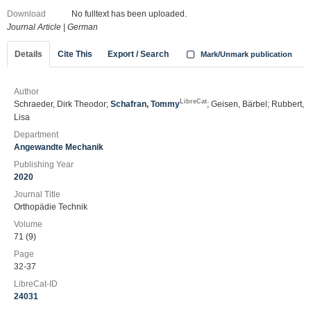
Download
No fulltext has been uploaded.
Journal Article
|
German
Details
Cite This
Export / Search
Mark/Unmark publication
Author
LibreCat
Schraeder, Dirk Theodor;
Schafran, Tommy
; Geisen, Bärbel; Rubbert,
Lisa
Department
Angewandte Mechanik
Publishing Year
2020
Journal Title
Orthopädie Technik
Volume
71 (9)
Page
32-37
LibreCat-ID
24031