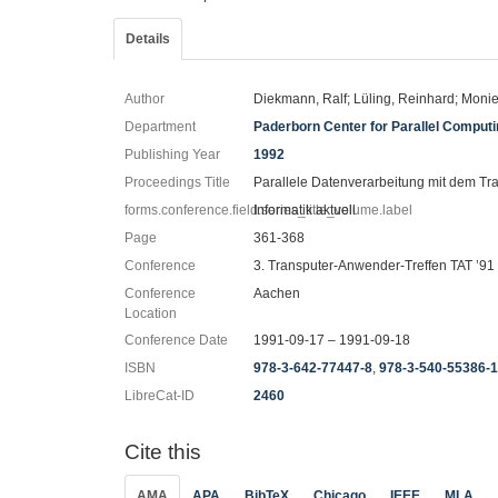
Details
Author
Diekmann, Ralf; Lüling, Reinhard; Moni
Department
Paderborn Center for Parallel Comput
Publishing Year
1992
Proceedings Title
Parallele Datenverarbeitung mit dem Tr
forms.conference.field.series_title_volume.label
Informatik aktuell
Page
361-368
Conference
3. Transputer-Anwender-Treffen TAT ’91
Conference
Aachen
Location
Conference Date
1991-09-17 – 1991-09-18
ISBN
978-3-642-77447-8
,
978-3-540-55386-
LibreCat-ID
2460
Cite this
AMA
APA
BibTeX
Chicago
IEEE
MLA