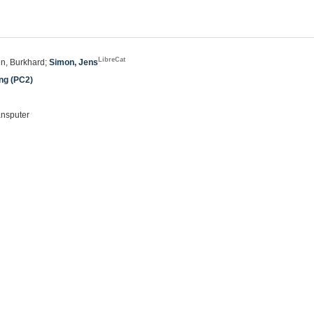
LibreCat
en, Burkhard;
Simon, Jens
ing (PC2)
ansputer
1