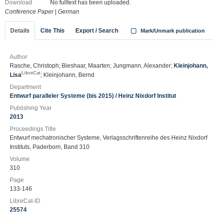
Download
No fulltext has been uploaded.
Conference Paper
|
German
Details
Cite This
Export / Search
Mark/Unmark publication
Author
Rasche, Christoph; Bieshaar, Maarten; Jungmann, Alexander;
Kleinjohann,
LibreCat
Lisa
; Kleinjohann, Bernd
Department
Entwurf paralleler Systeme (bis 2015) / Heinz Nixdorf Institut
Publishing Year
2013
Proceedings Title
Entwurf mechatronischer Systeme, Verlagsschriftenreihe des Heinz Nixdorf
Instituts, Paderborn, Band 310
Volume
310
Page
133-146
LibreCat-ID
25574