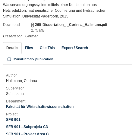
Wasserversorgungssystem mittels einer Kombination aus
Netzreduktion, mathematischer Optimierung und hydraulischer
Simulation, Universität Paderborn, 2015.
Download
265-Dissertation_-_Corinna_Hallmann.pdf
2.75 MB
Dissertation
|
German
Details
Files
Cite This
Export / Search
Mark/Unmark publication
Author
Hallmann, Corinna
Supervisor
Suhl, Lena
Department
Fakultät für Wirtschaftswissenschaften
Project
SFB 901
SFB 901 - Subprojekt C3
SFB 901 - Project Area C