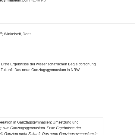
sgymnasium.pdf
742.46 KB
at
; Winkelsett, Doris
ste Ergebnisse der wissenschaftlichen Begleitforschung
hr Zukunft. Das neue Ganztagsgymnasium in NRW
Kooperation in Ganztagsgymnasien: Umsetzung und
 zum Ganztagsgymnasium. Erste Ergebnisse der
. Mit Ganztag mehr Zukunft. Das neue Ganztagsgymnasium in