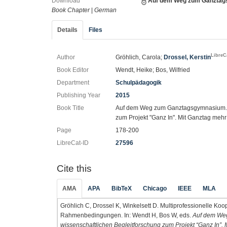
Download
Auf dem Weg zum Ganztag
Book Chapter
|
German
Details
Files
LibreC
Author
Gröhlich, Carola;
Drossel, Kerstin
Book Editor
Wendt, Heike; Bos, Wilfried
Department
Schulpädagogik
Publishing Year
2015
Book Title
Auf dem Weg zum Ganztagsgymnasium. Er
zum Projekt "Ganz In". Mit Ganztag me
Page
178-200
LibreCat-ID
27596
Cite this
AMA
APA
BibTeX
Chicago
IEEE
MLA
Gröhlich C, Drossel K, Winkelsett D. Multiprofessionelle 
Rahmenbedingungen. In: Wendt H, Bos W, eds.
Auf dem Weg
wissenschaftlichen Begleitforschung zum Projekt “Ganz In”