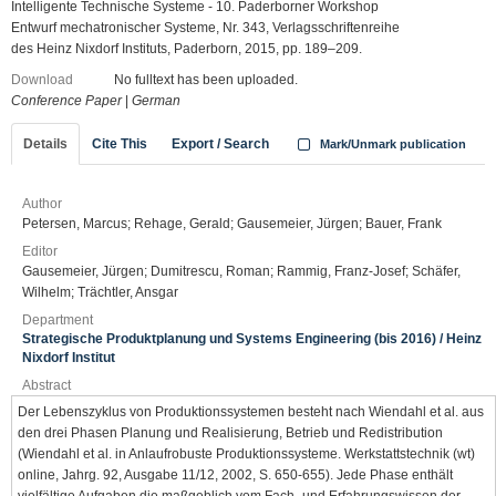
Intelligente Technische Systeme - 10. Paderborner Workshop
Entwurf mechatronischer Systeme, Nr. 343, Verlagsschriftenreihe
des Heinz Nixdorf Instituts, Paderborn, 2015, pp. 189–209.
Download
No fulltext has been uploaded.
Conference Paper
|
German
Details
Cite This
Export / Search
Mark/Unmark publication
Author
Petersen, Marcus; Rehage, Gerald; Gausemeier, Jürgen; Bauer, Frank
Editor
Gausemeier, Jürgen; Dumitrescu, Roman; Rammig, Franz-Josef; Schäfer,
Wilhelm; Trächtler, Ansgar
Department
Strategische Produktplanung und Systems Engineering (bis 2016) / Heinz
Nixdorf Institut
Abstract
Der Lebenszyklus von Produktionssystemen besteht nach Wiendahl et al. aus
den drei Phasen Planung und Realisierung, Betrieb und Redistribution
(Wiendahl et al. in Anlaufrobuste Produktionssysteme. Werkstattstechnik (wt)
online, Jahrg. 92, Ausgabe 11/12, 2002, S. 650-655). Jede Phase enthält