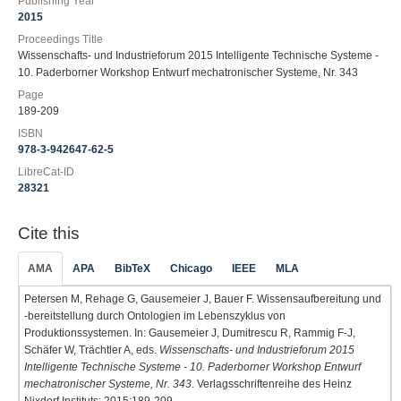
Publishing Year
2015
Proceedings Title
Wissenschafts- und Industrieforum 2015 Intelligente Technische Systeme -
10. Paderborner Workshop Entwurf mechatronischer Systeme, Nr. 343
Page
189-209
ISBN
978-3-942647-62-5
LibreCat-ID
28321
Cite this
AMA
APA
BibTeX
Chicago
IEEE
MLA
Petersen M, Rehage G, Gausemeier J, Bauer F. Wissensaufbereitung und
-bereitstellung durch Ontologien im Lebenszyklus von
Produktionssystemen. In: Gausemeier J, Dumitrescu R, Rammig F-J,
Schäfer W, Trächtler A, eds.
Wissenschafts- und Industrieforum 2015
Intelligente Technische Systeme - 10. Paderborner Workshop Entwurf
mechatronischer Systeme, Nr. 343
. Verlagsschriftenreihe des Heinz
Nixdorf Instituts; 2015:189-209.