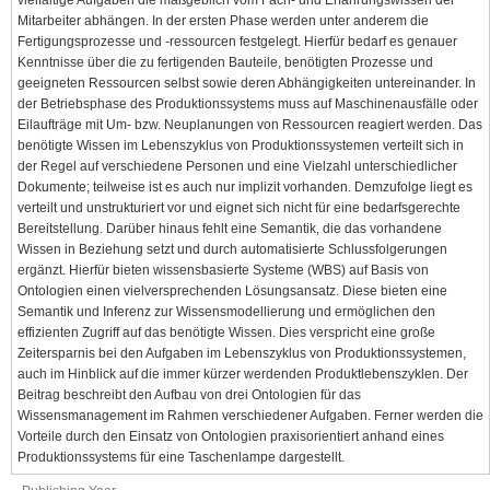
vielfältige Aufgaben die maßgeblich vom Fach- und Erfahrungswissen der
Mitarbeiter abhängen. In der ersten Phase werden unter anderem die
Fertigungsprozesse und -ressourcen festgelegt. Hierfür bedarf es genauer
Kenntnisse über die zu fertigenden Bauteile, benötigten Prozesse und
geeigneten Ressourcen selbst sowie deren Abhängigkeiten untereinander. In
der Betriebsphase des Produktionssystems muss auf Maschinenausfälle oder
Eilaufträge mit Um- bzw. Neuplanungen von Ressourcen reagiert werden. Das
benötigte Wissen im Lebenszyklus von Produktionssystemen verteilt sich in
der Regel auf verschiedene Personen und eine Vielzahl unterschiedlicher
Dokumente; teilweise ist es auch nur implizit vorhanden. Demzufolge liegt es
verteilt und unstrukturiert vor und eignet sich nicht für eine bedarfsgerechte
Bereitstellung. Darüber hinaus fehlt eine Semantik, die das vorhandene
Wissen in Beziehung setzt und durch automatisierte Schlussfolgerungen
ergänzt. Hierfür bieten wissensbasierte Systeme (WBS) auf Basis von
Ontologien einen vielversprechenden Lösungsansatz. Diese bieten eine
Semantik und Inferenz zur Wissensmodellierung und ermöglichen den
effizienten Zugriff auf das benötigte Wissen. Dies verspricht eine große
Zeitersparnis bei den Aufgaben im Lebenszyklus von Produktionssystemen,
auch im Hinblick auf die immer kürzer werdenden Produktlebenszyklen. Der
Beitrag beschreibt den Aufbau von drei Ontologien für das
Wissensmanagement im Rahmen verschiedener Aufgaben. Ferner werden die
Vorteile durch den Einsatz von Ontologien praxisorientiert anhand eines
Produktionssystems für eine Taschenlampe dargestellt.