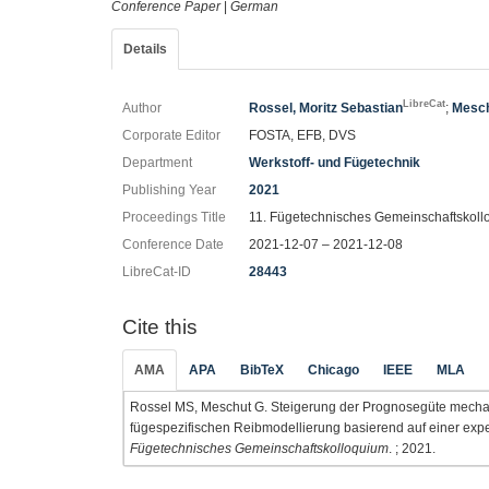
Conference Paper
|
German
Details
LibreCat
Author
Rossel, Moritz Sebastian
;
Mesch
Corporate Editor
FOSTA, EFB, DVS
Department
Werkstoff- und Fügetechnik
Publishing Year
2021
Proceedings Title
11. Fügetechnisches Gemeinschaftskol
Conference Date
2021-12-07 – 2021-12-08
LibreCat-ID
28443
Cite this
AMA
APA
BibTeX
Chicago
IEEE
MLA
Rossel MS, Meschut G. Steigerung der Prognosegüte mechan
fügespezifischen Reibmodellierung basierend auf einer exp
Fügetechnisches Gemeinschaftskolloquium
. ; 2021.