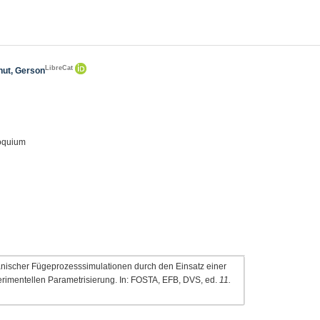
LibreCat
ut, Gerson
loquium
ischer Fügeprozesssimulationen durch den Einsatz einer
erimentellen Parametrisierung. In: FOSTA, EFB, DVS, ed.
11.