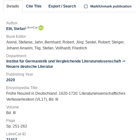
Details
Cite This
Export / Search
Mark/Unmark publication
Author
LibreCat
Elit, Stefan
Book Editor
Arend, Stefanie; Jahn, Bernhard; Robert, Jörg; Seidel, Robert; Steiger,
Johann Anselm; Tilg, Stefan; Vollhardt, Friedrich
Department
Institut für Germanistik und Vergleichende Literaturwissenschaft ->
Neuere deutsche Literatur
Publishing Year
2020
Encyclopedia Title
Frühe Neuzeit in Deutschland. 1620-1720. Literaturwissenschaftliches
Verfasserlexikon (VL17), Bd. III
Volume
Bd. III
Page
Sp. 251-262
LibreCat-ID
31417