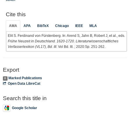
Cite this
AMA
APA
BibTeX
Chicago
IEEE
MLA
Elit S. Ferdinand von Fürstenberg. In: Arend S, Jahn B, Robert J, et al., eds.
Frühe Neuzeit in Deutschland. 1620-1720. Literaturwissenschaftliches
Verfasserlexikon (VL17), Bd. III
. Vol Bd. III. ; 2020:Sp. 251-262.
Export
Marked Publications
0
Open Data LibreCat
Search this title in
Google Scholar