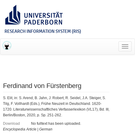
RESEARCH INFORMATION SYSTEM (RIS)
Toggl
navig
Ferdinand von Fürstenberg
S. Elit, in: S. Arend, B. Jahn, J. Robert, R. Seidel, J.A. Steiger, S.
Tilg, F. Vollhardt (Eds.), Frühe Neuzeit in Deutschland. 1620-
1720. Literaturwissenschaftliches Verfasserlexikon (VL17), Bd. III,
Berlin/Boston, 2020, p. Sp. 251-262.
Download
No fulltext has been uploaded.
Encyclopedia Article
|
German