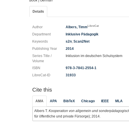
Book
|
German
Details
LibreCat
Author
Albers, Timm
Department
Inklusive Pädagogik
Keywords
s2n
;
Scan2Net
Publishing Year
2014
Series Title /
Inklusion im deutschen Schulsystem
Volume
ISBN
978-3-7841-2554-1
LibreCat-ID
31933
Cite this
AMA
APA
BibTeX
Chicago
IEEE
MLA
Albers T.
Kooperation von allgemein und sonderpädagogische
für öffentliche und private Fürsorge}; 2014.