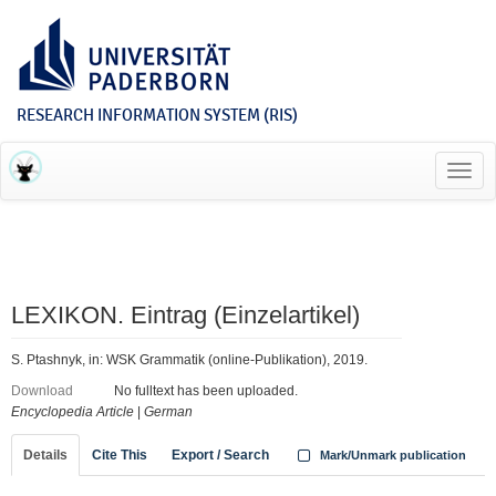
RESEARCH INFORMATION SYSTEM (RIS)
Toggl
navig
LEXIKON. Eintrag (Einzelartikel)
S. Ptashnyk, in: WSK Grammatik (online-Publikation), 2019.
Download
No fulltext has been uploaded.
Encyclopedia Article
|
German
Details
Cite This
Export / Search
Mark/Unmark publication