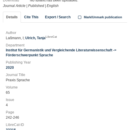
Download
No fulltext has been uploaded.
Journal Article
|
Published
|
English
Details
Cite This
Export / Search
Mark/Unmark publication
Author
LibreCat
Laßmann, I;
Ulrich, Tanja
Department
Institut für Germanistik und Vergleichende Literaturwissenschaft ->
Förderschwerpunkt Sprache
Publishing Year
2020
Journal Title
Praxis Sprache
Volume
65
Issue
4
Page
242-246
LibreCat-ID