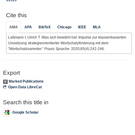
33315
Cite this
AMA
APA
BibTeX
Chicago
IEEE
MLA
Laßmann I, Ulrich T. Was sich bewährt hat: Impulse zur klassenbasierten
Umsetzung strategieorientierter Wortschatzförderung mit dem
“Wortschatzsammler.”
Praxis Sprache
. 2020;65(4):242-246.
Export
Marked Publications
0
Open Data LibreCat
Search this title in
Google Scholar