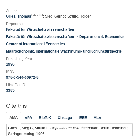
Author
LibreCat
Gries, Thomas
; Sieg, Gernot; Strulik, Holger
Department
Fakultät für Wirtschaftswissenschaften
Fakultät für Wirtschaftswissenschaften -> Department 4: Economics
Center of International Economics
Makroökonomik, Internationale Wachstums- und Konjunkturtheorie
Publishing Year
1996
ISBN
978-3-540-60972-8
LibreCat-ID
3385
Cite this
AMA
APA
BibTeX
Chicago
IEEE
MLA
Gries T, Sieg G, Strulik H.
Repetitorium Mikroökonomik
. Berlin Heidelberg:
Springer-Verlag; 1996.