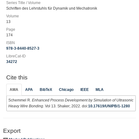
Series Title / Volume
Schriften des Lehrstuhls für Dynamik und Mechatronik
Volume
13
Page
174
ISBN
978-3-8440-8527-3
LibreCat-ID
34272
Cite this
AMA
APA
BibTeX
Chicago
IEEE
MLA
Schemmel R.
Enhanced Process Development by Simulation of Ultrasonic
Heavy Wire Bonding
. Vol 13. Shaker; 2022. doi:
10.17619/UNIPB/1-1280
Export