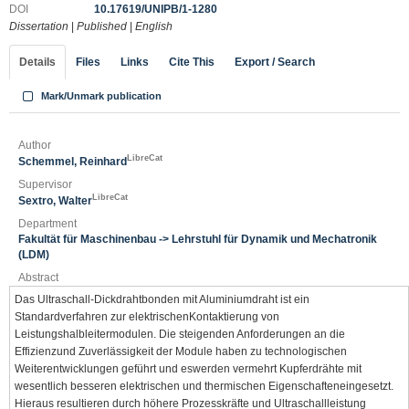
DOI
10.17619/UNIPB/1-1280
Dissertation
|
Published
|
English
Details
Files
Links
Cite This
Export / Search
Mark/Unmark publication
Author
LibreCat
Schemmel, Reinhard
Supervisor
LibreCat
Sextro, Walter
Department
Fakultät für Maschinenbau -> Lehrstuhl für Dynamik und Mechatronik
(LDM)
Abstract
Das Ultraschall-Dickdrahtbonden mit Aluminiumdraht ist ein
Standardverfahren zur elektrischenKontaktierung von
Leistungshalbleitermodulen. Die steigenden Anforderungen an die
Effizienzund Zuverlässigkeit der Module haben zu technologischen
Weiterentwicklungen geführt und eswerden vermehrt Kupferdrähte mit
wesentlich besseren elektrischen und thermischen Eigenschafteneingesetzt.
Hieraus resultieren durch höhere Prozesskräfte und Ultraschallleistung