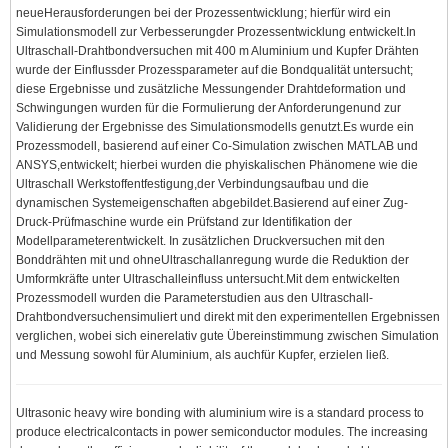
neueHerausforderungen bei der Prozessentwicklung; hierfür wird ein
Simulationsmodell zur Verbesserungder Prozessentwicklung entwickelt.In
Ultraschall-Drahtbondversuchen mit 400 m Aluminium und Kupfer Drähten
wurde der Einflussder Prozessparameter auf die Bondqualität untersucht;
diese Ergebnisse und zusätzliche Messungender Drahtdeformation und
Schwingungen wurden für die Formulierung der Anforderungenund zur
Validierung der Ergebnisse des Simulationsmodells genutzt.Es wurde ein
Prozessmodell, basierend auf einer Co-Simulation zwischen MATLAB und
ANSYS,entwickelt; hierbei wurden die phyiskalischen Phänomene wie die
Ultraschall Werkstoffentfestigung,der Verbindungsaufbau und die
dynamischen Systemeigenschaften abgebildet.Basierend auf einer Zug-
Druck-Prüfmaschine wurde ein Prüfstand zur Identifikation der
Modellparameterentwickelt. In zusätzlichen Druckversuchen mit den
Bonddrähten mit und ohneUltraschallanregung wurde die Reduktion der
Umformkräfte unter Ultraschalleinfluss untersucht.Mit dem entwickelten
Prozessmodell wurden die Parameterstudien aus den Ultraschall-
Drahtbondversuchensimuliert und direkt mit den experimentellen Ergebnissen
verglichen, wobei sich einerelativ gute Übereinstimmung zwischen Simulation
und Messung sowohl für Aluminium, als auchfür Kupfer, erzielen ließ.
Ultrasonic heavy wire bonding with aluminium wire is a standard process to
produce electricalcontacts in power semiconductor modules. The increasing