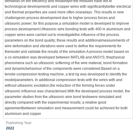
demands on the efficiency and reliabilityof the modules have led to
technological developments and copper wires with significantlybetter electrical
and thermal properties are used more often nowadays. This results in new
challengesin process development due to higher process forces and
ultrasonic power; for this purpose,a simulation model is developed to improve
process development.Ultrasonic wire bonding tests with 400 m aluminium and
copper wires were carried out to investigatethe influence of the process
parameters on the bond quality; these results and additionalmeasurements of
wire deformation and vibrations were used to define the requirements for
themodel and validate the results of the simulation.A process model based on
a co-simulation was developed between MATLAB and ANSYS; thephysical
phenomena such as ultrasonic softening of the wire material, bond formation
and dynamicbehaviour of the components were considered.Based on a
tensile-compression testing machine, a test rig was developed to identify the
modelparameters. In additional compression tests with the wires with and
without ultrasonic excitation,the reduction of the forming forces under
ultrasonic influence was characterised.With the developed process model, the
parameter studies from the ultrasonic wire bond testswere simulated and
directly compared with the experimental results; a relative good
agreementbetween simulation and measurement could be achieved for both
aluminium and copper.
Publishing Year
2022