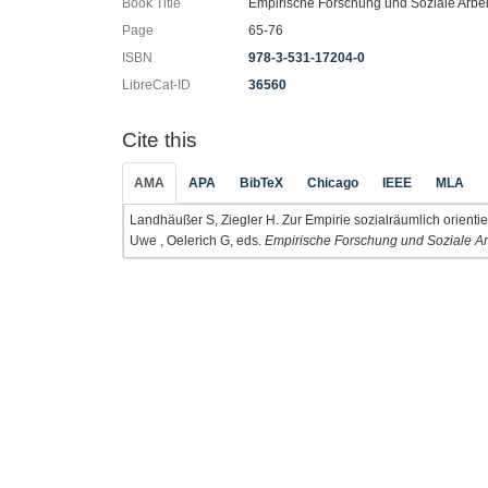
Book Title
Empirische Forschung und Soziale Arbei
Page
65-76
ISBN
978-3-531-17204-0
LibreCat-ID
36560
Cite this
AMA
APA
BibTeX
Chicago
IEEE
MLA
Landhäußer S, Ziegler H. Zur Empirie sozialräumlich orientier
Uwe , Oelerich G, eds.
Empirische Forschung und Soziale Ar