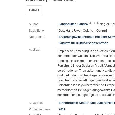
Book Chapter
|
Published
|
German
Details
LibreCat
Author
Landhäußer, Sandra
; Ziegler, Ho
Book Editor
Otto, Hans-Uwe ; Oelerich, Gertrud
Department
Erziehungswissenschaft mit dem Schw
Fakultät für Kulturwissenschaften
Abstract
Empirische Forschung in der Sozialen Arb
zunehmender Qualität. Dies verdeutliche
Einblicke in konkrete Forschungsprojekte
Forschung in der Sozialen Arbeit. Vorgest
verschiedenen Thematiken und Handlungs
und methodologische Vorgehensweisen. 
Forschungsfragestellungen, methodisch
Forschungsessays übergreifende Perspekt
methodischen Beiträgen ausgewählte Da
konkrete Forschungsprojekte anschaulich 
Keywords
Ethnographie Kinder- und Jugendhilfe
Publishing Year
2011