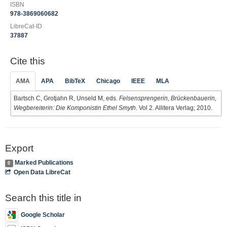
ISBN
978-3869060682
LibreCat-ID
37887
Cite this
AMA
APA
BibTeX
Chicago
IEEE
MLA
Bartsch C, Grotjahn R, Unseld M, eds.
Felsensprengerin, Brückenbauerin,
Wegbereiterin: Die Komponistin Ethel Smyth
. Vol 2. Allitera Verlag; 2010.
Export
Marked Publications
0
Open Data LibreCat
Search this title in
Google Scholar