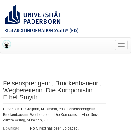
RESEARCH INFORMATION SYSTEM (RIS)
Toggl
navig
Felsensprengerin, Brückenbauerin,
Wegbereiterin: Die Komponistin
Ethel Smyth
C. Bartsch, R. Grotjahn, M. Unseld, eds., Felsensprengerin,
Brückenbauerin, Wegbereiterin: Die Komponistin Ethel Smyth,
Allitera Verlag, München, 2010.
Download
No fulltext has been uploaded.