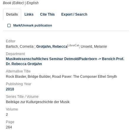
Book (Editor)
|
English
Details
Links
Cite This
Export / Search
Mark/Unmark publication
Editor
LibreCat
Bartsch, Cornelia ;
Grotjahn, Rebecca
; Unseld, Melanie
Department
Musikwissenschaftliches Seminar Detmold/Paderborn -> Bereich Prof.
Dr. Rebecca Grotjahn
Alternative Title
Rock Blaster, Bridge Builder, Road Paver: The Composer Ethel Smyth
Publishing Year
2010
Series Title / Volume
Beiträge zur Kulturgeschichte der Musik
Volume
2
Page
264