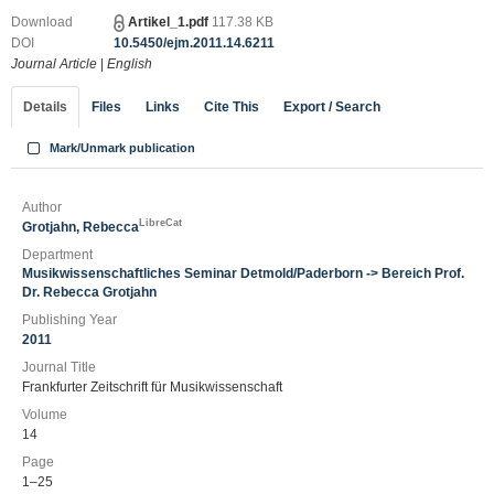
Download
Artikel_1.pdf
117.38 KB
DOI
10.5450/ejm.2011.14.6211
Journal Article
|
English
Details
Files
Links
Cite This
Export / Search
Mark/Unmark publication
Author
LibreCat
Grotjahn, Rebecca
Department
Musikwissenschaftliches Seminar Detmold/Paderborn -> Bereich Prof.
Dr. Rebecca Grotjahn
Publishing Year
2011
Journal Title
Frankfurter Zeitschrift für Musikwissenschaft
Volume
14
Page
1–25