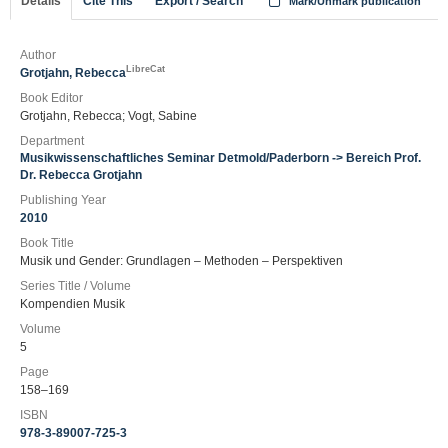
Details
Cite This
Export / Search
Mark/Unmark publication
Author
LibreCat
Grotjahn, Rebecca
Book Editor
Grotjahn, Rebecca; Vogt, Sabine
Department
Musikwissenschaftliches Seminar Detmold/Paderborn -> Bereich Prof.
Dr. Rebecca Grotjahn
Publishing Year
2010
Book Title
Musik und Gender: Grundlagen – Methoden – Perspektiven
Series Title / Volume
Kompendien Musik
Volume
5
Page
158–169
ISBN
978-3-89007-725-3