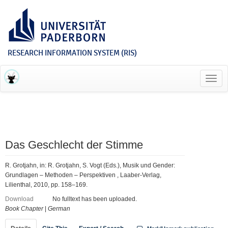
RESEARCH INFORMATION SYSTEM (RIS)
Toggl
navig
Das Geschlecht der Stimme
R. Grotjahn, in: R. Grotjahn, S. Vogt (Eds.), Musik und Gender:
Grundlagen – Methoden – Perspektiven , Laaber-Verlag,
Lilienthal, 2010, pp. 158–169.
Download
No fulltext has been uploaded.
Book Chapter
|
German