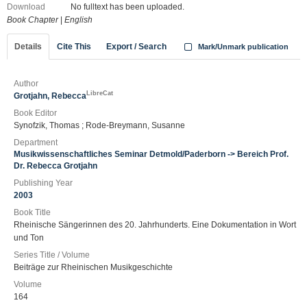
Download
No fulltext has been uploaded.
Book Chapter
|
English
Details
Cite This
Export / Search
Mark/Unmark publication
Author
LibreCat
Grotjahn, Rebecca
Book Editor
Synofzik, Thomas ; Rode-Breymann, Susanne
Department
Musikwissenschaftliches Seminar Detmold/Paderborn -> Bereich Prof.
Dr. Rebecca Grotjahn
Publishing Year
2003
Book Title
Rheinische Sängerinnen des 20. Jahrhunderts. Eine Dokumentation in Wort
und Ton
Series Title / Volume
Beiträge zur Rheinischen Musikgeschichte
Volume
164