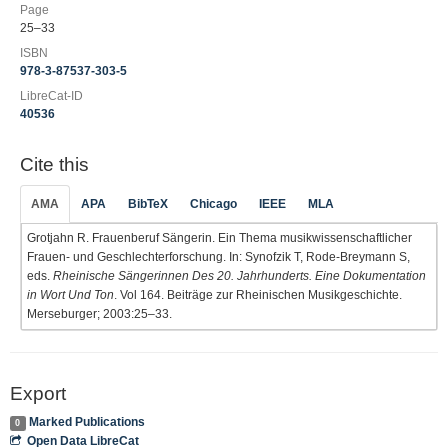
Page
25–33
ISBN
978-3-87537-303-5
LibreCat-ID
40536
Cite this
AMA
APA
BibTeX
Chicago
IEEE
MLA
Grotjahn R. Frauenberuf Sängerin. Ein Thema musikwissenschaftlicher
Frauen- und Geschlechterforschung. In: Synofzik T, Rode-Breymann S,
eds.
Rheinische Sängerinnen Des 20. Jahrhunderts. Eine Dokumentation
in Wort Und Ton
. Vol 164. Beiträge zur Rheinischen Musikgeschichte.
Merseburger; 2003:25–33.
Export
Marked Publications
0
Open Data LibreCat