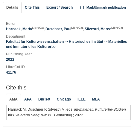
Details
Cite This
Export / Search
Mark/Unmark publication
Editor
LibreCat
LibreCat
LibreCat
Harnack, Maria
;
Duschner, Paul
;
Silvestri, Marco
Department
Fakultät für Kulturwissenschaften -> Historisches Institut -> Materielles
und Immaterielles Kulturerbe
Publishing Year
2022
LibreCat-ID
41176
Cite this
AMA
APA
BibTeX
Chicago
IEEE
MLA
Harnack M, Duschner P, Silvestri M, eds.
Im-materiell. Kulturerbe-Studien
für Eva-Maria Seng zum 60. Geburtstag
.; 2022.