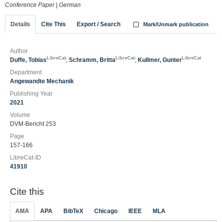
Conference Paper
|
German
Details
Cite This
Export / Search
Mark/Unmark publication
Author
LibreCat
LibreCat
LibreCat
Duffe, Tobias
;
Schramm, Britta
;
Kullmer, Gunter
Department
Angewandte Mechanik
Publishing Year
2021
Volume
DVM-Bericht 253
Page
157-166
LibreCat-ID
41910
Cite this
AMA
APA
BibTeX
Chicago
IEEE
MLA