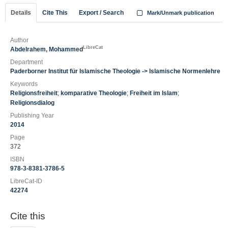
Details
Cite This
Export / Search
Mark/Unmark publication
Author
LibreCat
Abdelrahem, Mohammed
Department
Paderborner Institut für Islamische Theologie -> Islamische Normenlehre
Keywords
Religionsfreiheit
;
komparative Theologie
;
Freiheit im Islam
;
Religionsdialog
Publishing Year
2014
Page
372
ISBN
978-3-8381-3786-5
LibreCat-ID
42274
Cite this