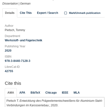
Dissertation
|
German
Details
Cite This
Export / Search
Mark/Unmark publication
Author
Pietsch, Tommy
Department
Werkstoff- und Fügetechnik
Publishing Year
2020
ISBN
978-3-8440-7128-3
LibreCat-ID
42755
Cite this
AMA
APA
BibTeX
Chicago
IEEE
MLA
Pietsch T.
Entwicklung des Prägeelementschweißens für Aluminium-Stahl-
Verbindungen im Karosseriebau
.; 2020.