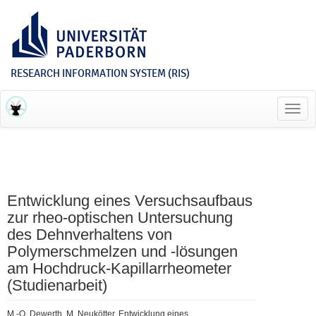
RESEARCH INFORMATION SYSTEM (RIS)
Toggl
navig
Entwicklung eines Versuchsaufbaus
zur rheo-optischen Untersuchung
des Dehnverhaltens von
Polymerschmelzen und -lösungen
am Hochdruck-Kapillarrheometer
(Studienarbeit)
M.-O. Dewerth, M. Neukötter, Entwicklung eines