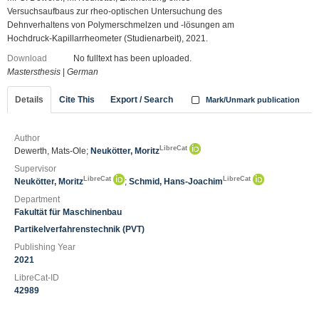
Versuchsaufbaus zur rheo-optischen Untersuchung des
Dehnverhaltens von Polymerschmelzen und -lösungen am
Hochdruck-Kapillarrheometer (Studienarbeit), 2021.
Download
No fulltext has been uploaded.
Mastersthesis
|
German
Details
Cite This
Export / Search
Mark/Unmark publication
Author
LibreCat
Dewerth, Mats-Ole;
Neukötter, Moritz
Supervisor
LibreCat
LibreCat
Neukötter, Moritz
;
Schmid, Hans-Joachim
Department
Fakultät für Maschinenbau
Partikelverfahrenstechnik (PVT)
Publishing Year
2021
LibreCat-ID
42989