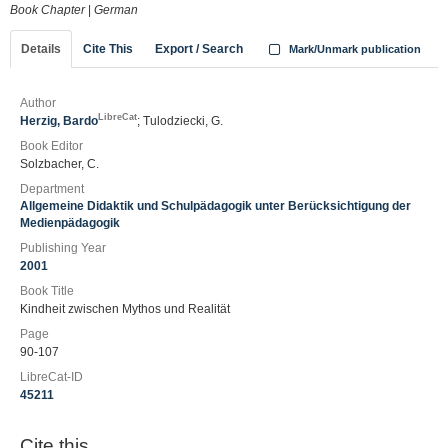
Book Chapter
|
German
Details
Cite This
Export / Search
Mark/Unmark publication
Author
LibreCat
Herzig, Bardo
; Tulodziecki, G.
Book Editor
Solzbacher, C.
Department
Allgemeine Didaktik und Schulpädagogik unter Berücksichtigung der
Medienpädagogik
Publishing Year
2001
Book Title
Kindheit zwischen Mythos und Realität
Page
90-107
LibreCat-ID
45211
Cite this