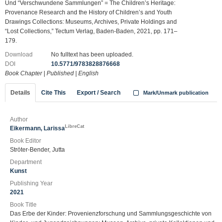
Und “Verschwundene Sammlungen” = The Children’s Heritage:
Provenance Research and the History of Children’s and Youth
Drawings Collections: Museums, Archives, Private Holdings and
“Lost Collections,” Tectum Verlag, Baden-Baden, 2021, pp. 171–
179.
Download
No fulltext has been uploaded.
DOI
10.5771/9783828876668
Book Chapter
|
Published
|
English
Details
Cite This
Export / Search
Mark/Unmark publication
Author
LibreCat
Eikermann, Larissa
Book Editor
Ströter-Bender, Jutta
Department
Kunst
Publishing Year
2021
Book Title
Das Erbe der Kinder: Provenienzforschung und Sammlungsgeschichte von