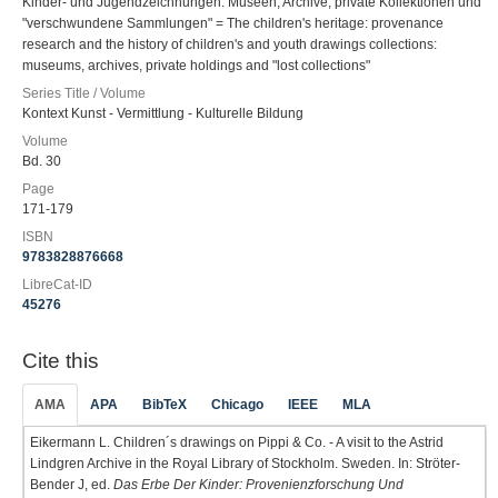
Kinder- und Jugendzeichnungen: Museen, Archive, private Kollektionen und
"verschwundene Sammlungen" = The children's heritage: provenance
research and the history of children's and youth drawings collections:
museums, archives, private holdings and "lost collections"
Series Title / Volume
Kontext Kunst - Vermittlung - Kulturelle Bildung
Volume
Bd. 30
Page
171-179
ISBN
9783828876668
LibreCat-ID
45276
Cite this
AMA
APA
BibTeX
Chicago
IEEE
MLA
Eikermann L. Children´s drawings on Pippi & Co. - A visit to the Astrid
Lindgren Archive in the Royal Library of Stockholm. Sweden. In: Ströter-
Bender J, ed.
Das Erbe Der Kinder: Provenienzforschung Und